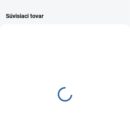
Súvisiaci tovar
SKLADOM
(>5 KS)
Hadička 1/4"
Hadička určená k prepojeniu
reverzných osmóz a kuchynských