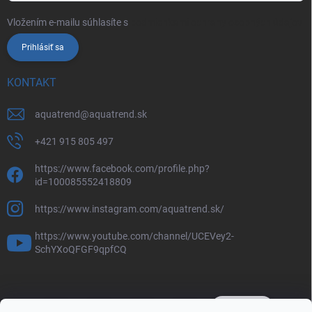
Vložením e-mailu súhlasíte s
podmienkami ochrany osobných údajov
Prihlásiť sa
KONTAKT
aquatrend
@
aquatrend.sk
+421 915 805 497
https://www.facebook.com/profile.php?
id=100085552418809
https://www.instagram.com/aquatrend.sk/
https://www.youtube.com/channel/UCEVey2-
SchYXoQFGF9qpfCQ