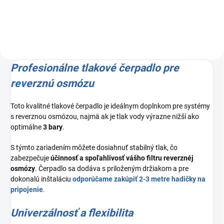
vodných filtrov.
Profesionálne tlakové čerpadlo pre
reverznú osmózu
Toto kvalitné tlakové čerpadlo je ideálnym doplnkom pre systémy
s reverznou osmózou, najmä ak je tlak vody výrazne nižší ako
optimálne
3 bary
.
S týmto zariadením môžete dosiahnuť stabilný tlak, čo
zabezpečuje
účinnosť a spoľahlivosť vášho filtru reverznéj
osmózy
. Čerpadlo sa dodáva s priloženým držiakom a pre
dokonalú inštaláciu
odporúčame zakúpiť 2-3 metre hadičky na
pripojenie
.
Univerzálnosť a flexibilita