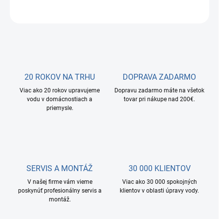
OPÝTAŤ SA
STRÁŽIŤ
20 ROKOV NA TRHU
DOPRAVA ZADARMO
Viac ako 20 rokov upravujeme
Dopravu zadarmo máte na všetok
vodu v domácnostiach a
tovar pri nákupe nad 200€.
priemysle.
SERVIS A MONTÁŽ
30 000 KLIENTOV
V našej firme vám vieme
Viac ako 30 000 spokojných
poskynúť profesionálny servis a
klientov v oblasti úpravy vody.
montáž.