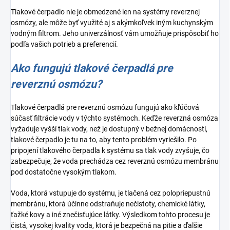
Tlakové čerpadlo nie je obmedzené len na systémy reverznej
osmózy, ale môže byť využité aj s akýmkoľvek iným kuchynským
vodným filtrom. Jeho univerzálnosť vám umožňuje prispôsobiť ho
podľa vašich potrieb a preferencií.
Ako fungujú tlakové čerpadlá pre
reverznú osmózu?
Tlakové čerpadlá pre reverznú osmózu fungujú ako kľúčová
súčasť filtrácie vody v týchto systémoch. Keďže reverzná osmóza
vyžaduje vyšší tlak vody, než je dostupný v bežnej domácnosti,
tlakové čerpadlo je tu na to, aby tento problém vyriešilo. Po
pripojení tlakového čerpadla k systému sa tlak vody zvyšuje, čo
zabezpečuje, že voda prechádza cez reverznú osmózu membránu
pod dostatočne vysokým tlakom.
Voda, ktorá vstupuje do systému, je tlačená cez polopriepustnú
membránu, ktorá účinne odstraňuje nečistoty, chemické látky,
ťažké kovy a iné znečisťujúce látky. Výsledkom tohto procesu je
čistá, vysokej kvality voda, ktorá je bezpečná na pitie a ďalšie