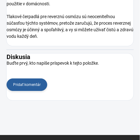
použitie v domácnosti.
Tlakové čerpadlá pre reverznú osmózu sú neoceniteľnou
súčasťou týchto systémov, pretože zaručujú, že proces reverznej
osmózy je účinný a spoľahlivý, a vy si môžete užívať čistú a zdravú
vodu každý deň.
Diskusia
Buďte prvý, kto napíše príspevok k tejto položke.
Pridať komentár
Z