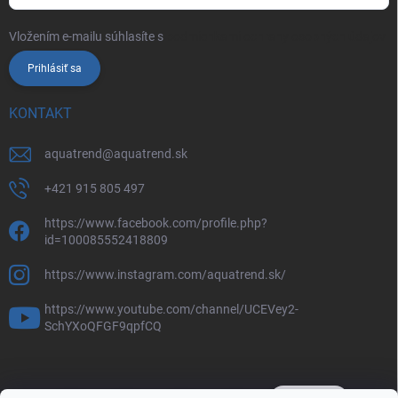
Vložením e-mailu súhlasíte s
podmienkami ochrany osobných údajov
Prihlásiť sa
KONTAKT
aquatrend
@
aquatrend.sk
+421 915 805 497
https://www.facebook.com/profile.php?
id=100085552418809
https://www.instagram.com/aquatrend.sk/
https://www.youtube.com/channel/UCEVey2-
SchYXoQFGF9qpfCQ