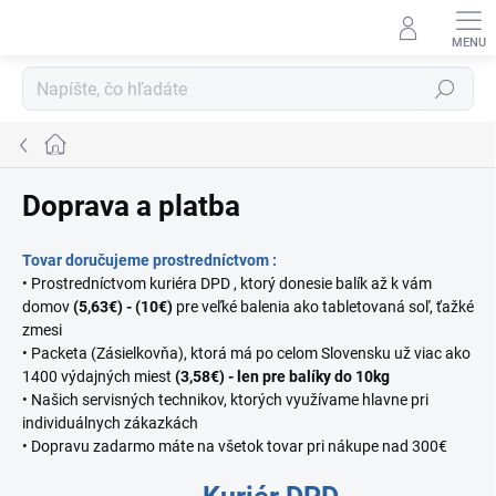
Prejsť
na
obsah
Hľadať
Domov
Doprava a platba
Tovar doručujeme prostredníctvom :
• Prostredníctvom kuriéra DPD , ktorý donesie balík až k vám
domov
(5,63
€
) - (
10€)
pre veľké balenia ako tabletovaná soľ, ťažké
zmesi
• Packeta (Zásielkovňa), ktorá má po celom Slovensku už viac ako
1400 výdajných miest
(3,58
€
)
- len pre balíky do 10kg
• Našich servisných technikov, ktorých využívame hlavne pri
individuálnych zákazkách
• Dopravu zadarmo máte na všetok tovar pri nákupe nad 300€