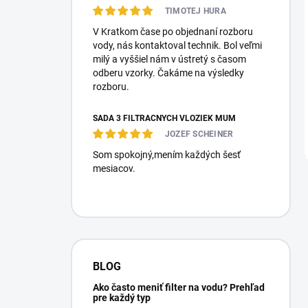
TIMOTEJ HURA
V Kratkom čase po objednaní rozboru
vody, nás kontaktoval technik. Bol veľmi
milý a vyššiel nám v ústretý s časom
odberu vzorky. Čakáme na výsledky
rozboru.
SADA 3 FILTRAČNÝCH VLOŽIEK MUM
JOZEF SCHEINER
Som spokojný,mením každých šesť
mesiacov.
BLOG
Ako často meniť filter na vodu? Prehľad
pre každý typ