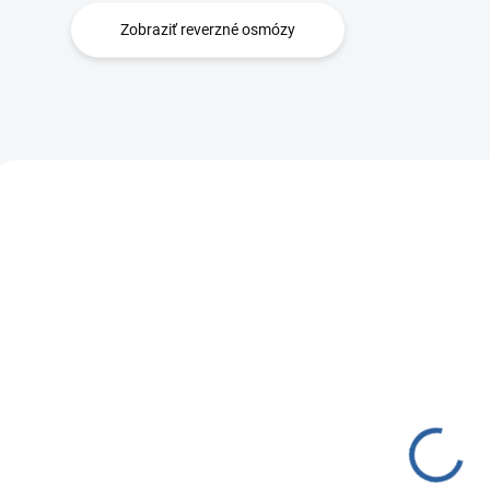
Zobraziť reverzné osmózy
SKLADOM
(>5 KS)
Sprchový filter Aquatip