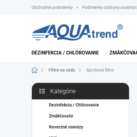
Prejsť
Obchodné podmienky
Podmienky ochrany osobnýc
na
obsah
DEZINFEKCIA / CHLÓROVANIE
ZMÄKČOVA
Domov
Filtre na vodu
Sprchové filtre
B
Kategórie
o
Preskočiť
č
kategórie
n
Dezinfekcia / Chlórovanie
ý
Zmäkčovače
p
a
Reverzné osmózy
n