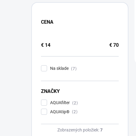
CENA
€
14
€
70
Na sklade
7
ZNAČKY
AQUAfilter
2
AQUAtip®
2
Zobrazených položiek:
7