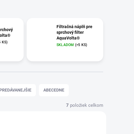
Filtračná náplň pre
prchový
sprchový filter
Volta®
AquaVolta®
5 KS)
SKLADOM
(>5 KS)
PREDÁVANEJŠIE
ABECEDNE
7
položiek celkom