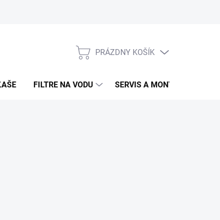
PRÁZDNY KOŠÍK
NÁKUPNÝ
KOŠÍK
ĽAŠE
FILTRE NA VODU
SERVIS A MONTÁŽ
ROZB