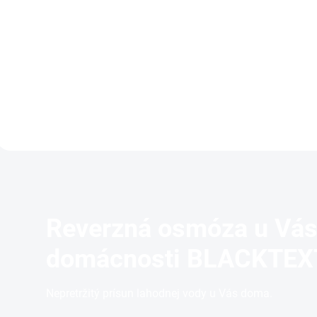
Filtračná sprchová hlavica s
Náhradný filtračný mod
minerálmi garantuje účinné
Prémiový sprchový filte
zmäkčenie vody a odstránenie
AquaVolta® pre nový 
jej nečistôt, predovšetkým
(r.2025) so životnosťou
agresívneho chlóru.
mesiacov.
Reverzná osmóza u Vás
domácnosti BLACKTEX
Nepretržitý prísun lahodnej vody u Vás doma.