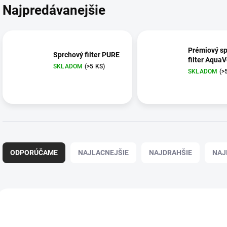
Najpredávanejšie
Prémiový s
Sprchový filter PURE
filter Aqua
SKLADOM
(>5 KS)
SKLADOM
(>
R
a
ODPORÚČAME
NAJLACNEJŠIE
NAJDRAHŠIE
NAJ
d
e
n
i
V
e
ý
p
p
r