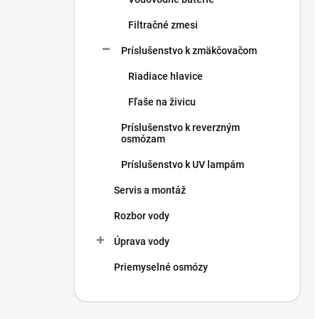
Filtračné zmesi
Príslušenstvo k zmäkčovačom
Riadiace hlavice
Fľaše na živicu
Príslušenstvo k reverzným
osmózam
Príslušenstvo k UV lampám
Servis a montáž
Rozbor vody
Úprava vody
Priemyselné osmózy