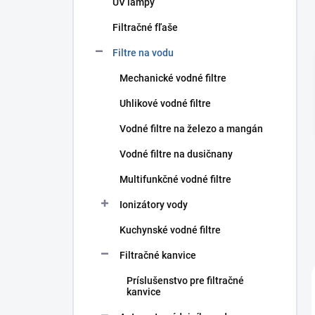
UV lampy
e
l
Filtračné fľaše
Filtre na vodu
Mechanické vodné filtre
Uhlikové vodné filtre
Vodné filtre na železo a mangán
Vodné filtre na dusičnany
Multifunkčné vodné filtre
Ionizátory vody
Kuchynské vodné filtre
Filtračné kanvice
Príslušenstvo pre filtračné
kanvice