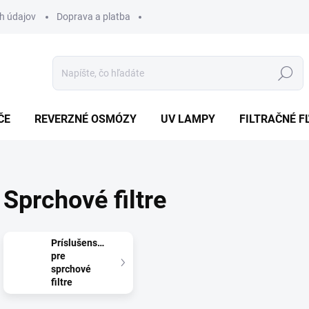
h údajov
Doprava a platba
Hľadať
ČE
REVERZNÉ OSMÓZY
UV LAMPY
FILTRAČNÉ F
Sprchové filtre
Príslušenstvo
pre
sprchové
filtre