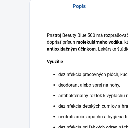
Popis
Prístroj Beauty Blue 500 má rozprašova
dopriať prísun
molekulárneho vodíka
, 
antioxidačným účinkom
. Lekárske štúdi
Využitie
dezinfekcia pracovných plôch, kuch
deodorant alebo sprej na nohy,
antibakteriálny roztok k výplachu 
dezinfekcia detských cumľov a hra
neutralizácia zápachu a hygiena te
dezinfekcia pri ľahkých odreninách