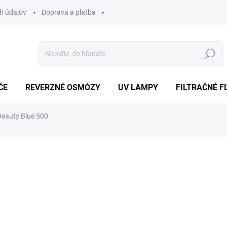
h údajov
Doprava a platba
Hľadať
ČE
REVERZNÉ OSMÓZY
UV LAMPY
FILTRAČNÉ F
Beauty Blue 500
nia
€272
€221,14 bez DPH
Jednotková
VYPREDANÉ
cena:
Generátor vodíkovej vody Bea