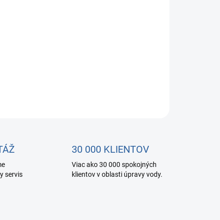
bohatený o kyslík a vodík.
OPÝTAŤ SA
STRÁŽIŤ
TÁŽ
30 000 KLIENTOV
me
Viac ako 30 000 spokojných
y servis
klientov v oblasti úpravy vody.