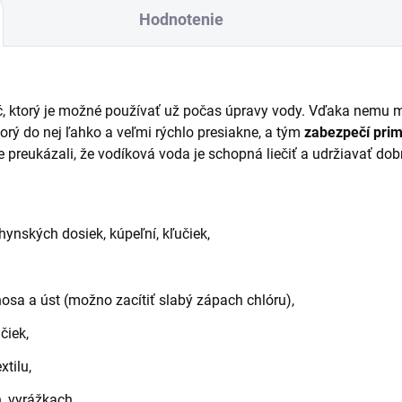
Hodnotenie
č, ktorý je možné používať už počas úpravy vody. Vďaka nemu 
ktorý do nej ľahko a veľmi rýchlo presiakne, a tým
zabezpečí prim
e preukázali, že vodíková voda je schopná liečiť a udržiavať do
ynských dosiek, kúpeľní, kľučiek,
nosa a úst (možno zacítiť slabý zápach chlóru),
čiek,
xtilu,
, vyrážkach.