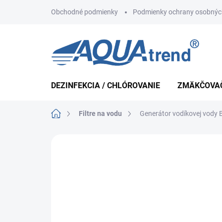
Prejsť
Obchodné podmienky
Podmienky ochrany osobnýc
na
obsah
DEZINFEKCIA / CHLÓROVANIE
ZMÄKČOVA
Domov
Filtre na vodu
Generátor vodíkovej vody 
Neohodnotené
Podrobnosti hodnote