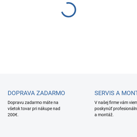
v domácnosti aj na cestách o
DETAILNÉ INFORMÁCIE
DOPRAVA ZADARMO
SERVIS A MON
Dopravu zadarmo máte na
V našej firme vám vie
všetok tovar pri nákupe nad
poskynúť profesionáln
200€.
a montáž.