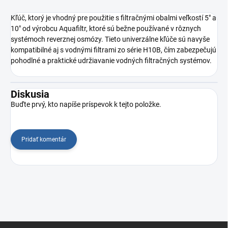
Kľúč, ktorý je vhodný pre použitie s filtračnými obalmi veľkostí 5" a
10" od výrobcu Aquafiltr, ktoré sú bežne používané v rôznych
systémoch reverznej osmózy. Tieto univerzálne kľúče sú navyše
kompatibilné aj s vodnými filtrami zo série H10B, čím zabezpečujú
pohodlné a praktické udržiavanie vodných filtračných systémov.
Diskusia
Buďte prvý, kto napíše príspevok k tejto položke.
Pridať komentár
Z