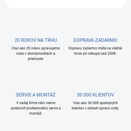
OPÝTAŤ SA
STRÁŽIŤ
20 ROKOV NA TRHU
DOPRAVA ZADARMO
Viac ako 20 rokov upravujeme
Dopravu zadarmo máte na všetok
vodu v domácnostiach a
tovar pri nákupe nad 200€.
priemysle.
SERVIS A MONTÁŽ
30 000 KLIENTOV
V našej firme vám vieme
Viac ako 30 000 spokojných
poskynúť profesionálny servis a
klientov v oblasti úpravy vody.
montáž.