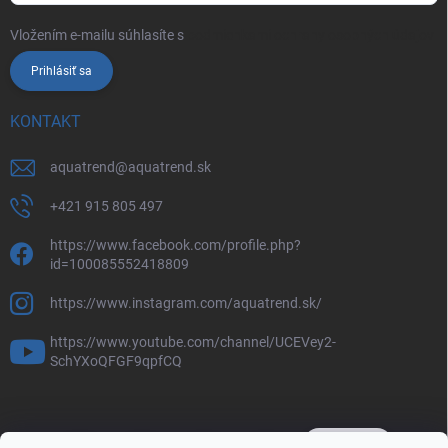
Vložením e-mailu súhlasíte s
podmienkami ochrany osobných údajov
Prihlásiť sa
KONTAKT
aquatrend
@
aquatrend.sk
+421 915 805 497
https://www.facebook.com/profile.php?
id=100085552418809
https://www.instagram.com/aquatrend.sk/
https://www.youtube.com/channel/UCEVey2-
SchYXoQFGF9qpfCQ