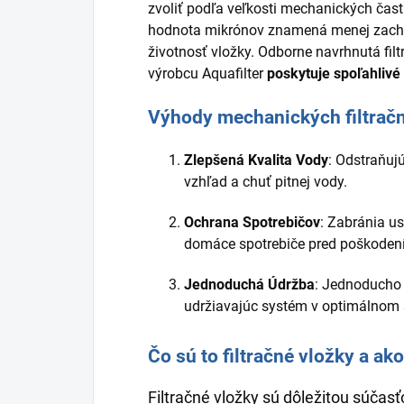
zvoliť podľa veľkosti mechanických častí
hodnota mikrónov znamená menej zachy
životnosť vložky. Odborne navrhnutá fi
výrobcu Aquafilter
poskytuje spoľahlivé
Výhody mechanických filtračn
Zlepšená Kvalita Vody
: Odstraňujú
vzhľad a chuť pitnej vody.
Ochrana Spotrebičov
: Zabránia u
domáce spotrebiče pred poškoden
Jednoduchá Údržba
: Jednoducho 
udržiavajúc systém v optimálnom 
Čo sú to filtračné vložky a ak
Filtračné vložky sú dôležitou súča