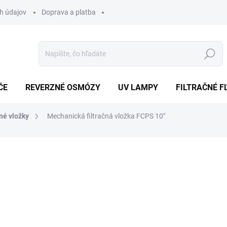
h údajov
Doprava a platba
Hľadať
ČE
REVERZNÉ OSMÓZY
UV LAMPY
FILTRAČNÉ F
čné vložky
Mechanická filtračná vložka FCPS 10"
nia
€3,80
€3,09 bez DPH
Jednotková
VYPREDANÉ
cena:
VARIANT