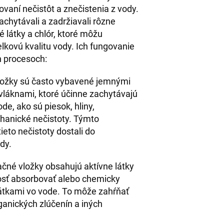
ovaní nečistôt a znečistenia z vody.
achytávali a zadržiavali rôzne
é látky a chlór, ktoré môžu
elkovú kvalitu vody. Ich fungovanie
h procesoch:
 vložky sú často vybavené jemnými
láknami, ktoré účinne zachytávajú
de, ako sú piesok, hliny,
chanické nečistoty. Týmto
eto nečistoty dostali do
dy.
tračné vložky obsahujú aktívne látky
osť absorbovať alebo chemicky
látkami vo vode. To môže zahŕňať
ganických zlúčenín a iných