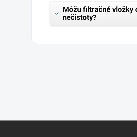
Môžu filtračné vložky 
nečistoty?
Z
á