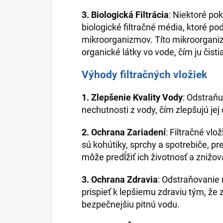
3. Biologická Filtrácia
: Niektoré po
biologické filtračné média, ktoré p
mikroorganizmov. Títo mikroorgani
organické látky vo vode, čím ju čistia
Výhody filtračných vložiek
1. Zlepšenie Kvality Vody
: Odstraňu
nechutnosti z vody, čím zlepšujú jej
2. Ochrana Zariadení
: Filtračné vl
sú kohútiky, sprchy a spotrebiče, p
môže predĺžiť ich životnosť a znižov
3. Ochrana Zdravia
: Odstraňovanie
prispieť k lepšiemu zdraviu tým, že 
bezpečnejšiu pitnú vodu.