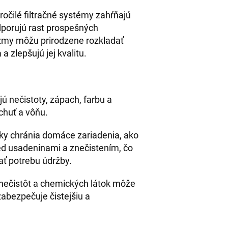
kročilé filtračné systémy zahŕňajú
odporujú rast prospešných
zmy môžu prirodzene rozkladať
 a zlepšujú jej kvalitu.
jú nečistoty, zápach, farbu a
 chuť a vôňu.
ožky chránia domáce zariadenia, ako
red usadeninami a znečistením, čo
ať potrebu údržby.
 nečistôt a chemických látok môže
zabezpečuje čistejšiu a