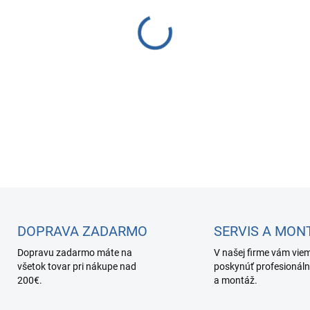
−
+
Univerzálna mechanická filtr
Aquafilter.
DETAILNÉ INFORMÁCIE
DOPRAVA ZADARMO
SERVIS A MON
Dopravu zadarmo máte na
V našej firme vám vie
všetok tovar pri nákupe nad
poskynúť profesionáln
200€.
a montáž.