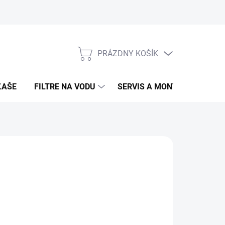
PRÁZDNY KOŠÍK
NÁKUPNÝ
KOŠÍK
ĽAŠE
FILTRE NA VODU
SERVIS A MONTÁŽ
ROZB