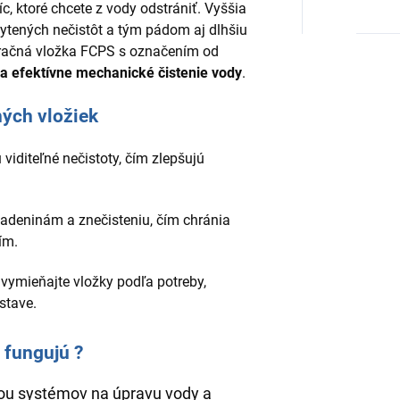
c, ktoré chcete z vody odstrániť. Vyššia
tených nečistôt a tým pádom aj dlhšiu
ltračná vložka FCPS s označením od
 a efektívne mechanické čistenie vody
.
ých vložiek
 viditeľné nečistoty, čím zlepšujú
sadeninám a znečisteniu, čím chránia
ím.
vymieňajte vložky podľa potreby,
stave.
o fungujú ?
sťou systémov na úpravu vody a