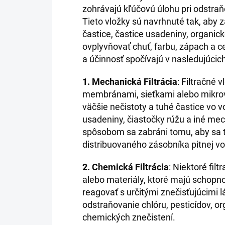
zohrávajú kľúčovú úlohu pri odstraň
Tieto vložky sú navrhnuté tak, aby z
častice, častice usadeniny, organick
ovplyvňovať chuť, farbu, zápach a c
a účinnosť spočívajú v nasledujúcic
1. Mechanická Filtrácia
: Filtračné
membránami, sieťkami alebo mikrov
väčšie nečistoty a tuhé častice vo vo
usadeniny, čiastočky rúžu a iné me
spôsobom sa zabráni tomu, aby sa ti
distribuovaného zásobníka pitnej vo
2. Chemická Filtrácia
: Niektoré fil
alebo materiály, ktoré majú schopn
reagovať s určitými znečisťujúcimi 
odstraňovanie chlóru, pesticídov, or
chemických znečistení.