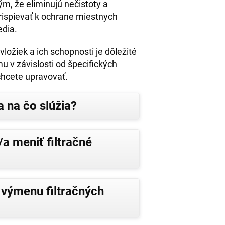
Tým, že eliminujú nečistoty a
prispievať k ochrane miestnych
edia.
ložiek a ich schopnosti je dôležité
mu v závislosti od špecifických
 chcete upravovať.
a na čo slúžia?
a meniť filtračné
 výmenu filtračných