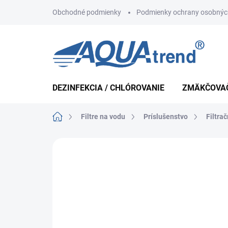
Prejsť
Obchodné podmienky
Podmienky ochrany osobnýc
na
obsah
DEZINFEKCIA / CHLÓROVANIE
ZMÄKČOVA
Domov
Filtre na vodu
Príslušenstvo
Filtra
Neohodnotené
Podrobnosti hodnote