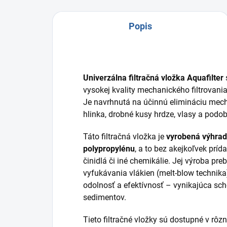
Popis
Univerzálna filtračná vložka Aquafilter
vysokej kvality mechanického filtrova
Je navrhnutá na účinnú elimináciu mecha
hlinka, drobné kusy hrdze, vlasy a podo
Táto filtračná vložka je
vyrobená výhrad
polypropylénu
, a to bez akejkoľvek prída
činidlá či iné chemikálie. Jej výroba p
vyfukávania vlákien (melt-blow technika
odolnosť a efektívnosť – vynikajúca s
sedimentov.
Tieto filtračné vložky sú dostupné v rôz