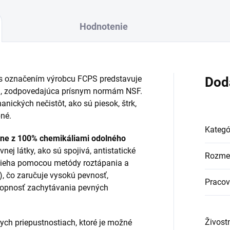
Hodnotenie
s označením výrobcu FCPS predstavuje
Dod
nia, zodpovedajúca prísnym normám NSF.
nických nečistôt, ako sú piesok, štrk,
bné.
Kategó
ne z 100% chemikáliami odolného
vnej látky, ako sú spojivá, antistatické
Rozme
rebieha pomocou metódy roztápania a
), čo zaručuje vysokú pevnosť,
Pracov
chopnosť zachytávania pevných
Živost
nych priepustnostiach, ktoré je možné