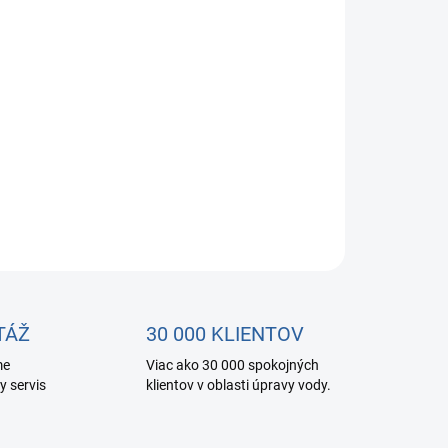
ačná vložka pre vodné filtre a reverzné osmózy
OPÝTAŤ SA
STRÁŽIŤ
TÁŽ
30 000 KLIENTOV
me
Viac ako 30 000 spokojných
y servis
klientov v oblasti úpravy vody.