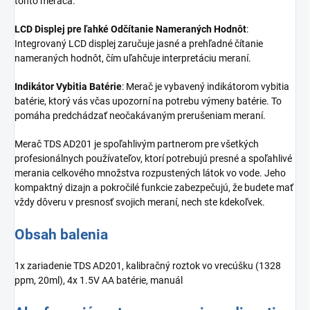
tohto merača.
LCD Displej pre ľahké Odčítanie Nameraných Hodnôt
:
Integrovaný LCD displej zaručuje jasné a prehľadné čítanie
nameraných hodnôt, čím uľahčuje interpretáciu meraní.
Indikátor Vybitia Batérie
: Merač je vybavený indikátorom vybitia
batérie, ktorý vás včas upozorní na potrebu výmeny batérie. To
pomáha predchádzať neočakávaným prerušeniam meraní.
Merač TDS AD201 je spoľahlivým partnerom pre všetkých
profesionálnych používateľov, ktorí potrebujú presné a spoľahlivé
merania celkového množstva rozpustených látok vo vode. Jeho
kompaktný dizajn a pokročilé funkcie zabezpečujú, že budete mať
vždy dôveru v presnosť svojich meraní, nech ste kdekoľvek.
Obsah balenia
1x zariadenie TDS AD201, kalibračný roztok vo vrecúšku (1328
ppm, 20ml), 4x 1.5V AA batérie, manuál