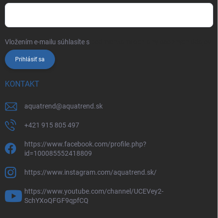
Vložením e-mailu súhlasíte s
podmienkami ochrany osobných údajov
Prihlásiť sa
KONTAKT
aquatrend
@
aquatrend.sk
+421 915 805 497
https://www.facebook.com/profile.php?
id=100085552418809
https://www.instagram.com/aquatrend.sk/
https://www.youtube.com/channel/UCEVey2-
SchYXoQFGF9qpfCQ