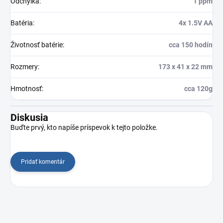
Odchýlka
:
1 ppm
Batéria
:
4x 1.5V AA
Životnosť batérie
:
cca 150 hodín
Rozmery
:
173 x 41 x 22 mm
Hmotnosť
:
cca 120g
Diskusia
Buďte prvý, kto napíše príspevok k tejto položke.
Pridať komentár