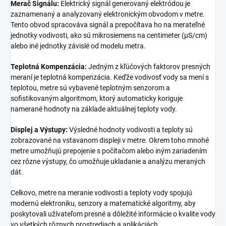
Merač Signálu:
Elektrický signál generovaný elektródou je
zaznamenaný a analyzovaný elektronickým obvodom v metre.
Tento obvod spracováva signál a prepočítava ho na merateľné
jednotky vodivosti, ako sú mikrosiemens na centimeter (μS/cm)
alebo iné jednotky závislé od modelu metra.
Teplotná Kompenzácia:
Jedným z kľúčových faktorov presných
meraní je teplotná kompenzácia. Keďže vodivosť vody sa mení s
teplotou, metre sú vybavené teplotným senzorom a
sofistikovaným algoritmom, ktorý automaticky koriguje
namerané hodnoty na základe aktuálnej teploty vody.
Displej a Výstupy:
Výsledné hodnoty vodivosti a teploty sú
zobrazované na vstavanom displeji v metre. Okrem toho mnohé
metre umožňujú prepojenie s počítačom alebo iným zariadením
cez rôzne výstupy, čo umožňuje ukladanie a analýzu meraných
dát.
Celkovo, metre na meranie vodivosti a teploty vody spojujú
modernú elektroniku, senzory a matematické algoritmy, aby
poskytovali užívateľom presné a dôležité informácie o kvalite vody
vo všetkých rôznych prostrediach a aplikáciách.