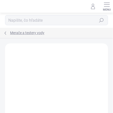
Prejsť
na
obsah
Hľadať
Merače a testery vody
Podrobnosti hodnotenia
Neohodnotené