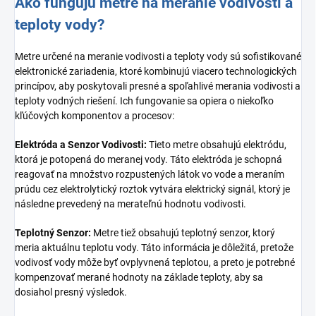
Ako fungujú metre na meranie vodivosti a
teploty vody?
Metre určené na meranie vodivosti a teploty vody sú sofistikované
elektronické zariadenia, ktoré kombinujú viacero technologických
princípov, aby poskytovali presné a spoľahlivé merania vodivosti a
teploty vodných riešení. Ich fungovanie sa opiera o niekoľko
kľúčových komponentov a procesov:
Elektróda a Senzor Vodivosti:
Tieto metre obsahujú elektródu,
ktorá je potopená do meranej vody. Táto elektróda je schopná
reagovať na množstvo rozpustených látok vo vode a meraním
prúdu cez elektrolytický roztok vytvára elektrický signál, ktorý je
následne prevedený na merateľnú hodnotu vodivosti.
Teplotný Senzor:
Metre tiež obsahujú teplotný senzor, ktorý
meria aktuálnu teplotu vody. Táto informácia je dôležitá, pretože
vodivosť vody môže byť ovplyvnená teplotou, a preto je potrebné
kompenzovať merané hodnoty na základe teploty, aby sa
dosiahol presný výsledok.