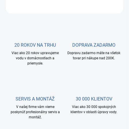
OPÝTAŤ SA
STRÁŽIŤ
20 ROKOV NA TRHU
DOPRAVA ZADARMO
Viac ako 20 rokov upravujeme
Dopravu zadarmo máte na všetok
vodu v domácnostiach a
tovar pri nákupe nad 200€.
priemysle.
SERVIS A MONTÁŽ
30 000 KLIENTOV
V našej firme vám vieme
Viac ako 30 000 spokojných
poskynúť profesionálny servis a
klientov v oblasti úpravy vody.
montáž.