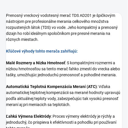
Prenosný vreckový vodotesný merač TDS AD201 je špičkovým
nástrojom pre profesionálne merania celkového množstva
rozpustených látok (TDS) vo vode. Jeho kompaktný a prenosný
dizajn ho robí ideálnym spoločníkom pre presné merania na
rôznych miestach.
Kľúčové výhody tohto merača zahŕňajú:
Malé Rozmery a Nízka Hmotnosť
: S kompaktnými rozmermi a
nízkou hmotnosťou sa tento merač ľahko zmestí do vrecka alebo
tašky, umožňujúc jednoduchú prenosnosť a pohodlné merania.
Automatická Teplotná Kompenzácia Meraní (ATC)
: Vďaka
automatickej teplotnej kompenzácii sa merané hodnoty upravujú
podľa aktuálnej teploty vody, zabezpečujúc tak vysokú presnosť
meraní aj pri meniacich sa teplotách.
Ľahká Výmena Elektródy
: Proces výmeny elektródy je rýchly a
jednoduchý, čo prispieva k efektívnosti a pohodliu pri používaní