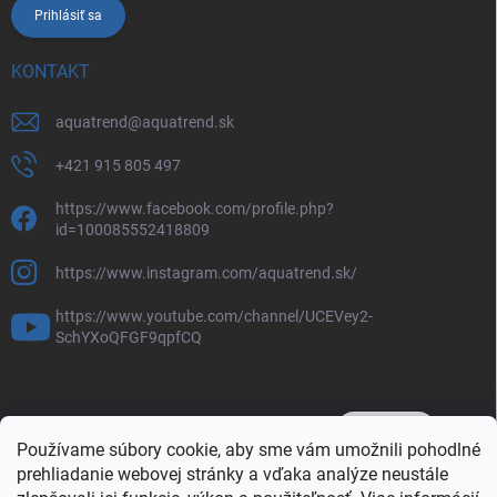
Prihlásiť sa
KONTAKT
aquatrend
@
aquatrend.sk
+421 915 805 497
https://www.facebook.com/profile.php?
id=100085552418809
https://www.instagram.com/aquatrend.sk/
https://www.youtube.com/channel/UCEVey2-
SchYXoQFGF9qpfCQ
Používame súbory cookie, aby sme vám umožnili pohodlné
prehliadanie webovej stránky a vďaka analýze neustále