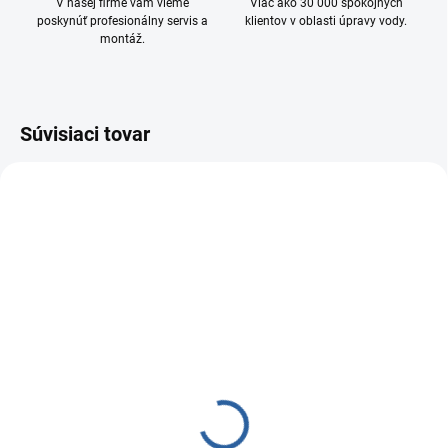
V našej firme vám vieme
Viac ako 30 000 spokojných
poskynúť profesionálny servis a
klientov v oblasti úpravy vody.
montáž.
Súvisiaci tovar
SKLADOM
(>5 KS)
Sada 3 filtračných
vložiek MUM