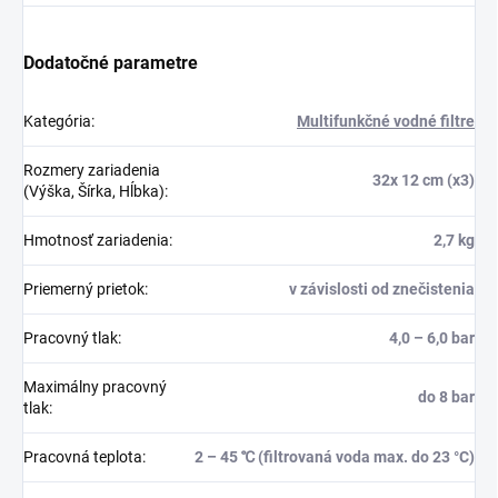
Dodatočné parametre
Kategória
:
Multifunkčné vodné filtre
Rozmery zariadenia
32x 12 cm (x3)
(Výška, Šírka, Hĺbka)
:
Hmotnosť zariadenia
:
2,7 kg
Priemerný prietok
:
v závislosti od znečistenia
Pracovný tlak
:
4,0 – 6,0 bar
Maximálny pracovný
do 8 bar
tlak
:
Pracovná teplota
:
2 – 45 ℃ (filtrovaná voda max. do 23 °C)