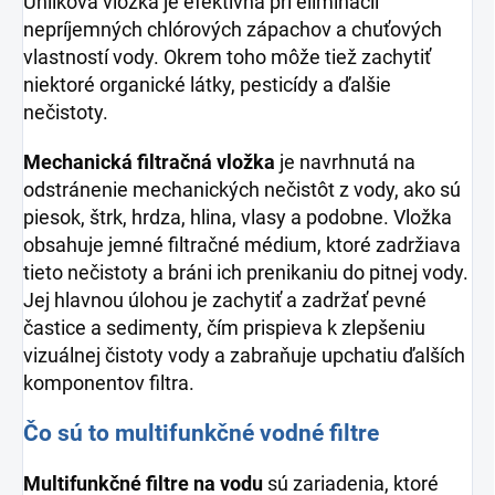
Uhlíková vložka je efektívna pri eliminácii
nepríjemných chlórových zápachov a chuťových
vlastností vody. Okrem toho môže tiež zachytiť
niektoré organické látky, pesticídy a ďalšie
nečistoty.
Mechanická filtračná vložka
je navrhnutá na
odstránenie mechanických nečistôt z vody, ako sú
piesok, štrk, hrdza, hlina, vlasy a podobne. Vložka
obsahuje jemné filtračné médium, ktoré zadržiava
tieto nečistoty a bráni ich prenikaniu do pitnej vody.
Jej hlavnou úlohou je zachytiť a zadržať pevné
častice a sedimenty, čím prispieva k zlepšeniu
vizuálnej čistoty vody a zabraňuje upchatiu ďalších
komponentov filtra.
Čo sú to multifunkčné vodné filtre
Multifunkčné filtre na vodu
sú zariadenia, ktoré