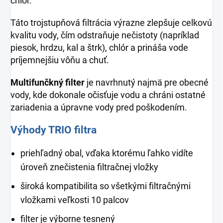
chlór.
Táto trojstupňová filtrácia výrazne zlepšuje celkovú
kvalitu vody, čím odstraňuje nečistoty (napríklad
piesok, hrdzu, kal a štrk), chlór a prináša vode
príjemnejšiu vôňu a chuť.
Multifunčkný filter
je navrhnutý najmä pre obecné
vody, kde dokonale očisťuje vodu a chráni ostatné
zariadenia a úpravne vody pred poškodením.
Výhody TRIO filtra
priehľadný obal, vďaka ktorému ľahko vidíte
úroveň znečistenia filtračnej vložky
široká kompatibilita so všetkými filtračnými
vložkami veľkosti 10 palcov
filter je výborne tesnený