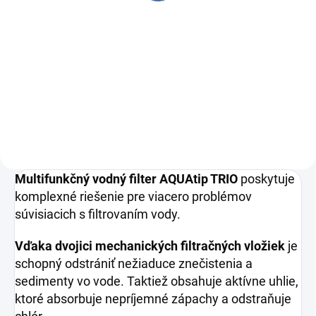
Sada 3 filtračných vložiek 10"
veľkosti v zložení mechanika,
uhlík, mechanika.
Multifunkčný vodný filter AQUAtip TRIO
poskytuje
komplexné riešenie pre viacero problémov
súvisiacich s filtrovaním vody.
Vďaka dvojici mechanických filtračných vložiek
je
schopný odstrániť nežiaduce znečistenia a
sedimenty vo vode. Taktiež obsahuje aktívne uhlie,
ktoré absorbuje nepríjemné zápachy a odstraňuje