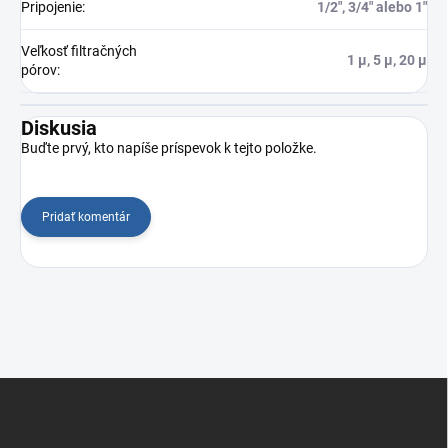
Pripojenie
:
1/2", 3/4" alebo 1"
Veľkosť filtračných
1 µ, 5 µ, 20 µ
pórov
:
Diskusia
Buďte prvý, kto napíše príspevok k tejto položke.
Pridať komentár
Z
á
p