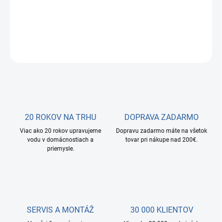
mechanické sedimenty a chlór.
DETAILNÉ INFORMÁCIE
OPÝTAŤ SA
STRÁŽIŤ
20 ROKOV NA TRHU
DOPRAVA ZADARMO
Viac ako 20 rokov upravujeme
Dopravu zadarmo máte na všetok
vodu v domácnostiach a
tovar pri nákupe nad 200€.
priemysle.
SERVIS A MONTÁŽ
30 000 KLIENTOV