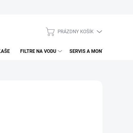
PRÁZDNY KOŠÍK
NÁKUPNÝ
KOŠÍK
ĽAŠE
FILTRE NA VODU
SERVIS A MONTÁŽ
ROZB