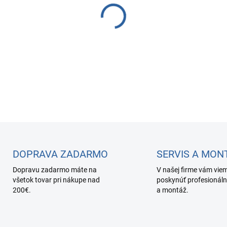
−
+
Modul osmotickej membrány 
MORION (od roku 2018).
DETAILNÉ INFORMÁCIE
DOPRAVA ZADARMO
SERVIS A MON
Dopravu zadarmo máte na
V našej firme vám vie
všetok tovar pri nákupe nad
poskynúť profesionáln
200€.
a montáž.