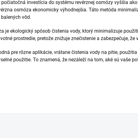
ť počiatočná investícia do systému revérznej osmózy vyššia ako 
érzna osmóza ekonomicky výhodnejšia. Táto metóda minimaliz
 balených vôd.
a je ekologický spôsob čistenia vody, ktorý minimalizuje použit
votné prostredie, pretože znižuje znečistenie a zabezpečuje, že 
dná pre rôzne aplikácie, vrátane čistenia vody na pitie, použiti
selné použitie. To znamená, že nezáleží na tom, aké sú vaše po