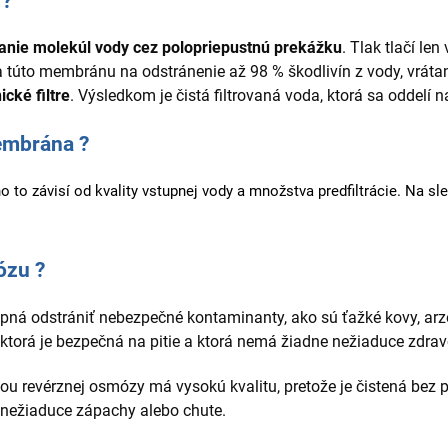
 ?
anie molekúl vody cez polopriepustnú prekážku
. Tlak tlačí le
va túto membránu na odstránenie až 98 % škodlivín z vody, vrát
cké filtre
. Výsledkom je čistá filtrovaná voda, ktorá sa oddelí 
embrána ?
to závisí od kvality vstupnej vody a množstva predfiltrácie. Na s
ózu ?
á odstrániť nebezpečné kontaminanty, ako sú ťažké kovy, arzén
ktorá je bezpečná na pitie a ktorá nemá žiadne nežiaduce zdrav
u revérznej osmózy má vysokú kvalitu, pretože je čistená bez 
e nežiaduce zápachy alebo chute.