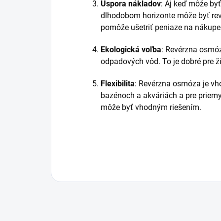
Úspora nákladov
: Aj keď môže by
dlhodobom horizonte môže byť rev
pomôže ušetriť peniaze na nákupe
Ekologická voľba
: Revérzna osmóz
odpadových vôd. To je dobré pre ži
Flexibilita
: Revérzna osmóza je vho
bazénoch a akváriách a pre priemy
môže byť vhodným riešením.