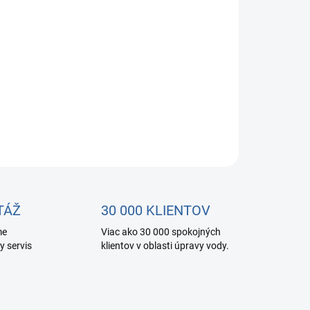
pre nový typ reverznej osmózy Aquaphor
OPÝTAŤ SA
STRÁŽIŤ
TÁŽ
30 000 KLIENTOV
me
Viac ako 30 000 spokojných
y servis
klientov v oblasti úpravy vody.