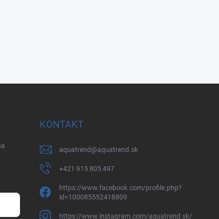
KONTAKT
na
aquatrend
@
aquatrend.sk
+421 915 805 497
https://www.facebook.com/profile.php?
id=100085552418809
https://www.instagram.com/aquatrend.sk/