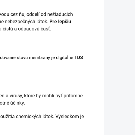
n vodu cez ňu, oddelí od nežiaducich
ane nebezpečných látok.
Pre lepšiu
na čistú a odpadovú časť.
ledovanie stavu membrány je digitálne
TDS
 a vírusy, ktoré by mohli byť prítomné
otné účinky.
použitia chemických látok. Výsledkom je