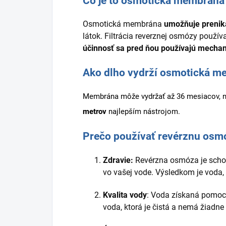
Čo je to osmotická membrána
Osmotická membrána
umožňuje prenik
látok. Filtrácia reverznej osmózy použí
účinnosť sa pred ňou používajú mechani
Ako dlho vydrží osmotická m
Membrána môže vydržať až 36 mesiacov, no 
metrov
najlepším nástrojom.
Prečo používať revérznu osm
Zdravie:
Revérzna osmóza je schopn
vo vašej vode. Výsledkom je voda, 
Kvalita vody
: Voda získaná pomoco
voda, ktorá je čistá a nemá žiadn