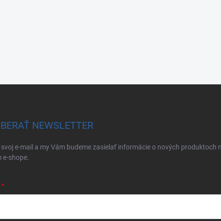
BERAŤ NEWSLETTER
 svoj e-mail a my Vám budeme zasielať informácie o nových produktoch 
 e-shope.