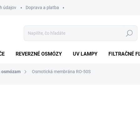
h údajov
Doprava a platba
Hľadať
ČE
REVERZNÉ OSMÓZY
UV LAMPY
FILTRAČNÉ F
ým osmózam
Osmotická membrána RO-50S
nia
€67
€54,47 bez DPH
Jednotková
SKLADOM
(2 KS)
cena: