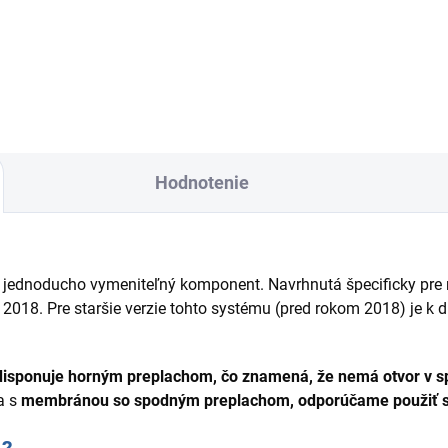
erzná osmóza s dodatočným
reverzná osmóza s UV lampo
ulom pH+.
Hodnotenie
 jednoducho vymeniteľný komponent. Navrhnutá špecificky pre
u 2018. Pre staršie verzie tohto systému (pred rokom 2018) je k
disponuje horným preplachom, čo znamená, že nemá otvor v sp
a s
membránou so spodným preplachom, odporúčame použiť s