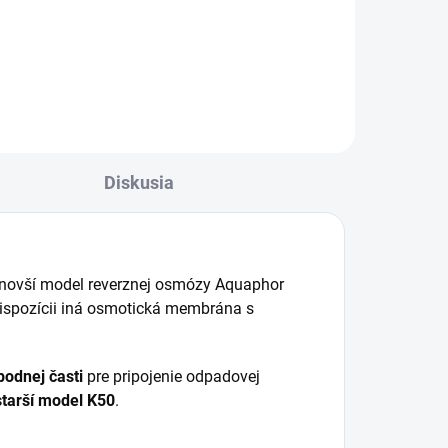
u.
Diskusia
 novší model reverznej osmózy Aquaphor
 dispozícii iná osmotická membrána s
odnej časti
pre pripojenie odpadovej
tarší model K50
.