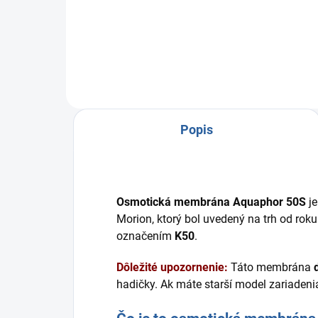
beztlakový filter na vodu na báze
rev
reverznej osmózy dostupná v
mod
bielom a čiernom prevedení.
Popis
Osmotická membrána Aquaphor 50S
je
Morion, ktorý bol uvedený na trh od rok
označením
K50
.
Dôležité upozornenie:
Táto membrána
hadičky. Ak máte starší model zariadeni