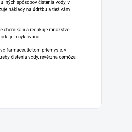
u iných spôsobov čistenia vody, v
uje náklady na údržbu a tiež vám
ie chemikálií a redukuje množstvo
voda je recyklovaná.
a vo farmaceutickom priemysle, v
treby čistenia vody, revérzna osmóza