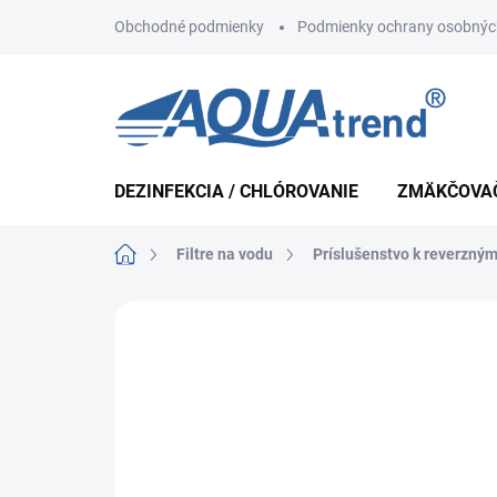
Prejsť
Obchodné podmienky
Podmienky ochrany osobnýc
na
obsah
DEZINFEKCIA / CHLÓROVANIE
ZMÄKČOVA
Domov
Filtre na vodu
Príslušenstvo k reverzn
Neohodnotené
Podrobnosti hodnote