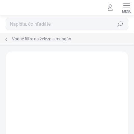
Prejsť
na
obsah
Hľadať
Vodné filtre na železo a mangán
Podrobnosti hodnotenia
Neohodnotené