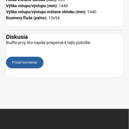
Výška vstupu/výstupu (mm):
1440
Výška vstupu/výstupu vrátane obtoku (mm):
1440
Rozmery fľaše (palce):
13x54
Diskusia
Buďte prvý, kto napíše príspevok k tejto položke.
Pridať komentár
Z
á
p