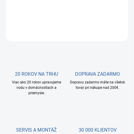
Oxyline PLUS 56L je rada odstraňovačov železa.
DETAILNÉ INFORMÁCIE
OPÝTAŤ SA
STRÁŽIŤ
20 ROKOV NA TRHU
DOPRAVA ZADARMO
Viac ako 20 rokov upravujeme
Dopravu zadarmo máte na všetok
vodu v domácnostiach a
tovar pri nákupe nad 200€.
priemysle.
SERVIS A MONTÁŽ
30 000 KLIENTOV