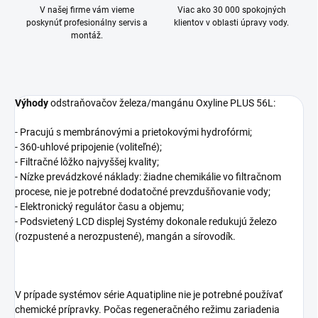
V našej firme vám vieme
Viac ako 30 000 spokojných
poskynúť profesionálny servis a
klientov v oblasti úpravy vody.
montáž.
Výhody
odstraňovačov železa/mangánu Oxyline PLUS 56L:
- Pracujú s membránovými a prietokovými hydrofórmi;
- 360-uhlové pripojenie (voliteľné);
- Filtračné lôžko najvyššej kvality;
- Nízke prevádzkové náklady: žiadne chemikálie vo filtračnom
procese, nie je potrebné dodatočné prevzdušňovanie vody;
- Elektronický regulátor času a objemu;
- Podsvietený LCD displej Systémy dokonale redukujú železo
(rozpustené a nerozpustené), mangán a sírovodík.
V prípade systémov série Aquatipline nie je potrebné používať
chemické prípravky. Počas regeneračného režimu zariadenia