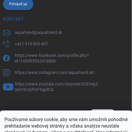
Prihlásiť sa
KONTAKT
aquatrend
@
aquatrend.sk
+421 915 805 497
https://www.facebook.com/profile.php?
id=100085552418809
https://www.instagram.com/aquatrend.sk/
https://www.youtube.com/channel/UCEVey2-
SchYXoQFGF9qpfCQ
Používame súbory cookie, aby sme vám umožnili pohodlné
prehliadanie webovej stránky a vďaka analýze neustále