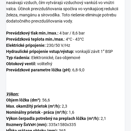
nasávajú vzduch, čím vytvárajú vzduchový vankúš vo vnútri
valca. Účinok prevzdušňovania spočíva vo vynikajúcej redukcii
železa, mangánu a sírovodíka. Toto riešenie eliminuje potrebu
dodatočného prevzdušňovania vody.
Prevádzkový tlak min./max.:
4
bar / 8,6 bar
Prevádzková teplota min./max.
: 4°C - 43°C
Elektrické pripojenie:
230/50 V/Hz
Hydraulické pripojenie vstup/výstup:
vonkajší závit 1” BSP
Typ riadenia:
Elektronické, čas-objemové
Obtokový ventil:
voliteľný
Prevádzkové parametre lôžka (pH)
: 6,8-9,0
Výkon:
Objem lôžka (dm³)
: 56,6
Max. okamžitý prietok (m³/h):
2,3
Nominálny prietok - práca (m³/h):
1,6
Výkon čerpadla potrebný na preplach lôžka (m³/h):
2,1
Rozmery ŠxVxH (mm):
335x1580x335
Hĺbka vrátane obtoku (mm):
365