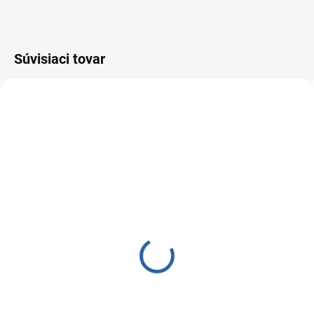
Súvisiaci tovar
SKLADOM
(>5 KS)
Vložka mechanická
BigBlue 20"
Detail