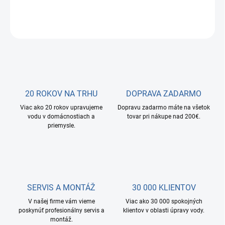
DETAILNÉ INFORMÁCIE
OPÝTAŤ SA
STRÁŽIŤ
20 ROKOV NA TRHU
DOPRAVA ZADARMO
Viac ako 20 rokov upravujeme
Dopravu zadarmo máte na všetok
vodu v domácnostiach a
tovar pri nákupe nad 200€.
priemysle.
SERVIS A MONTÁŽ
30 000 KLIENTOV
V našej firme vám vieme
Viac ako 30 000 spokojných
poskynúť profesionálny servis a
klientov v oblasti úpravy vody.
montáž.