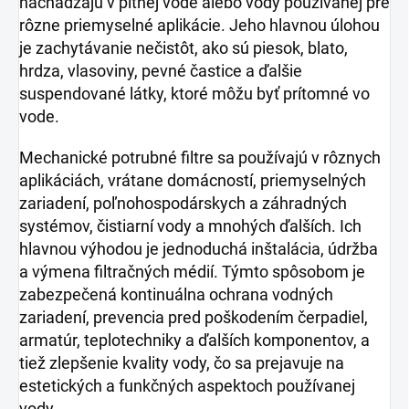
nachádzajú v pitnej vode alebo vody používanej pre
rôzne priemyselné aplikácie. Jeho hlavnou úlohou
je zachytávanie nečistôt, ako sú piesok, blato,
hrdza, vlasoviny, pevné častice a ďalšie
suspendované látky, ktoré môžu byť prítomné vo
vode.
Mechanické potrubné filtre sa používajú v rôznych
aplikáciách, vrátane domácností, priemyselných
zariadení, poľnohospodárskych a záhradných
systémov, čistiarní vody a mnohých ďalších. Ich
hlavnou výhodou je jednoduchá inštalácia, údržba
a výmena filtračných médií. Týmto spôsobom je
zabezpečená kontinuálna ochrana vodných
zariadení, prevencia pred poškodením čerpadiel,
armatúr, teplotechniky a ďalších komponentov, a
tiež zlepšenie kvality vody, čo sa prejavuje na
estetických a funkčných aspektoch používanej
vody.