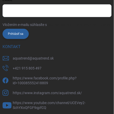
Vložením e-mailu súhlasíte s
podmienkami ochrany osobných údajov
Prihlásiť sa
KONTAKT
aquatrend
@
aquatrend.sk
+421 915 805 497
https://www.facebook.com/profile.php?
id=100085552418809
https://www.instagram.com/aquatrend.sk/
https://www.youtube.com/channel/UCEVey2-
SchYXoQFGF9qpfCQ