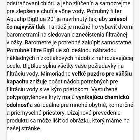
odstraňovaní chlóru a jeho zlúčenín a samozrejme
pre zlepšenie chuti a vône vody. Potrubný filter
Aquatip BigBlue 20" je navrhnutý tak, aby
zniesol
čo najvyšší tlak
. Taktiež je možné ho vybaviť dvomi
barometrami na sledovanie znečistenia filtračnej
vložky. Barometre je potrebné zakúpiť samostatne.
Potrubné filtre BigBlue sú ideálnou náhradou
nákladných nízkotlakových nádob z nehrdzavejúcej
ocele. BigBlue spĺňa všetky vaše požiadavky na
filtráciu vody. Mimoriadne
veľké puzdro pre väčšiu
kapacitu
znižuje počet nádob potrebných pre
filtráciu vody s veľkým prietokom. Vystužené
polypropylénové kryty majú
vynikajúcu chemickú
odolnosť
a sú ideálne pre mnohé obytné, komerčné
a priemyselné priestory. Dizajnové prevedenie
produktu sa môže líšiť od obrázku, ktorý máme na
našej stránke.