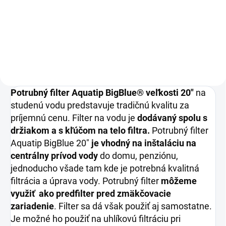
Sedimentačná filtračná vložka
pre potrubný filter na vodu
BigBlue veľkosti 20"
Potrubný filter Aquatip BigBlue® veľkosti 20"
na
studenú vodu predstavuje tradičnú kvalitu za
príjemnú cenu. Filter na vodu je
dodávaný spolu s
držiakom a s kľúčom na telo filtra.
Potrubný filter
Aquatip BigBlue 20"
je vhodný na inštaláciu na
centrálny prívod vody
do domu, penziónu,
jednoducho všade tam kde je potrebná kvalitná
filtrácia a úprava vody. Potrubný filter
môžeme
využiť ako predfilter pred zmäkčovacie
zariadenie
. Filter sa dá však použiť aj samostatne.
Je možné ho použiť na uhlíkovú filtráciu pri