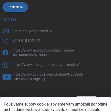
Prihlásiť sa
KONTAKT
aquatrend
@
aquatrend.sk
+421 915 805 497
https://www.facebook.com/profile.php?
id=100085552418809
https://www.instagram.com/aquatrend.sk/
https://www.youtube.com/channel/UCEVey2-
SchYXoQFGF9qpfCQ
Používame súbory cookie, aby sme vám umožnili pohodlné
prehliadanie webovej stránky a vďaka analýze neustále