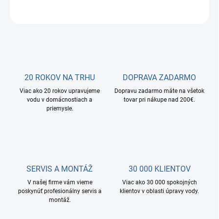
OPÝTAŤ SA
STRÁŽIŤ
20 ROKOV NA TRHU
DOPRAVA ZADARMO
Viac ako 20 rokov upravujeme
Dopravu zadarmo máte na všetok
vodu v domácnostiach a
tovar pri nákupe nad 200€.
priemysle.
SERVIS A MONTÁŽ
30 000 KLIENTOV
V našej firme vám vieme
Viac ako 30 000 spokojných
poskynúť profesionálny servis a
klientov v oblasti úpravy vody.
montáž.