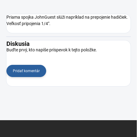
Priama spojka JohnGuest slúži napríklad na prepojenie hadičiek.
Veľkosť pripojenia 1/4".
Diskusia
Buďte prvý, kto napíše príspevok k tejto položke.
Pridať komentár
Z
á
p