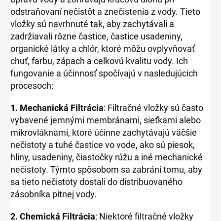
odstraňovaní nečistôt a znečistenia z vody. Tieto
vložky sú navrhnuté tak, aby zachytávali a
zadržiavali rôzne častice, častice usadeniny,
organické látky a chlór, ktoré môžu ovplyvňovať
chuť, farbu, zápach a celkovú kvalitu vody. Ich
fungovanie a účinnosť spočívajú v nasledujúcich
procesoch:
1. Mechanická Filtrácia
: Filtračné vložky sú často
vybavené jemnými membránami, sieťkami alebo
mikrovláknami, ktoré účinne zachytávajú väčšie
nečistoty a tuhé častice vo vode, ako sú piesok,
hliny, usadeniny, čiastočky rúžu a iné mechanické
nečistoty. Týmto spôsobom sa zabráni tomu, aby
sa tieto nečistoty dostali do distribuovaného
zásobníka pitnej vody.
2. Chemická Filtrácia
: Niektoré filtračné vložky