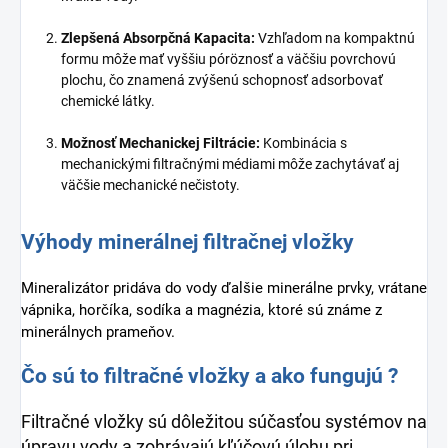
Zlepšená Absorpčná Kapacita:
Vzhľadom na kompaktnú
formu môže mať vyššiu póröznosť a väčšiu povrchovú
plochu, čo znamená zvýšenú schopnosť adsorbovať
chemické látky.
Možnosť Mechanickej Filtrácie:
Kombinácia s
mechanickými filtračnými médiami môže zachytávať aj
väčšie mechanické nečistoty.
Výhody minerálnej filtračnej vložky
Mineralizátor pridáva do vody ďalšie minerálne prvky, vrátane
vápnika, horčíka, sodíka a magnézia, ktoré sú známe z
minerálnych prameňov.
Čo sú to filtračné vložky a ako fungujú ?
Filtračné vložky sú dôležitou súčasťou systémov na
úpravu vody a zohrávajú kľúčovú úlohu pri