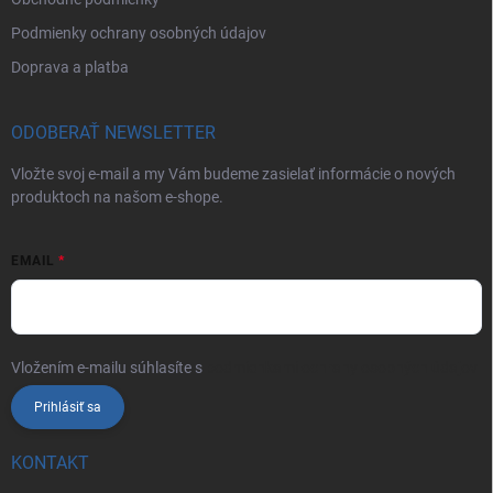
Podmienky ochrany osobných údajov
Doprava a platba
ODOBERAŤ NEWSLETTER
Vložte svoj e-mail a my Vám budeme zasielať informácie o nových
produktoch na našom e-shope.
EMAIL
Vložením e-mailu súhlasíte s
podmienkami ochrany osobných údajov
Prihlásiť sa
KONTAKT