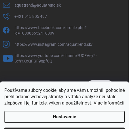
aquatrend
@
aquatrend.sk
+421 915 805 497
https://www.facebook.com/profile.php?
id=100085552418809
https://www.instagram.com/aquatrend.sk/
https://www.youtube.com/channel/UCEVey2-
SchYXoQFGF9qpfCQ
Používame súbory cookie, aby sme vám umožnili pohodlné
prehliadanie webovej stránky a vďaka analýze neustále
zlepšovali jej funkcie, výkon a použiteľnosť.
Viac informácií
Nastavenie
Copyright 2026
AQUAtrend obchod
. Všetky práva vyhradené.
Upraviť