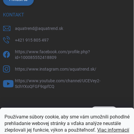
KONTAKT
aquatrend
@
aquatrend.sk
+421 915 805 497
https://www.facebook.com/profile.php?
id=100085552418809
https://www.instagram.com/aquatrend.sk/
https://www.youtube.com/channel/UCEVey2-
SchYXoQFGF9qpfCQ
Používame súbory cookie, aby sme vám umožnili pohodlné
prehliadanie webovej stránky a vďaka analýze neustále
zlepšovali jej funkcie, výkon a použiteľnosť.
Viac informácií