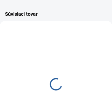
Súvisiaci tovar
SKLADOM
SKLADOM
(>5 KS)
(>5 KS)
Vložka uhlíková Aquatip
Mineralizátor AQUAtip®
pre RO (2.st)
inline
Uhlíková vložka značky Aquatip
Mineralizátor pre systémy