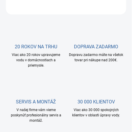
OPÝTAŤ SA
STRÁŽIŤ
20 ROKOV NA TRHU
DOPRAVA ZADARMO
Viac ako 20 rokov upravujeme
Dopravu zadarmo máte na všetok
vodu v domácnostiach a
tovar pri nákupe nad 200€.
priemysle.
SERVIS A MONTÁŽ
30 000 KLIENTOV
V našej firme vám vieme
Viac ako 30 000 spokojných
poskynúť profesionálny servis a
klientov v oblasti úpravy vody.
montáž.