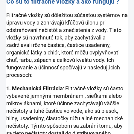
Čo sú to filtračné vložky a ako fungujú ?
Filtračné vložky sú dôležitou súčasťou systémov na
úpravu vody a zohrávajú kľúčovú úlohu pri
odstraňovaní nečistôt a znečistenia z vody. Tieto
vložky sú navrhnuté tak, aby zachytávali a
zadržiavali rôzne častice, častice usadeniny,
organické látky a chlór, ktoré môžu ovplyvňovať
chuť, farbu, zápach a celkovú kvalitu vody. Ich
fungovanie a účinnosť spočívajú v nasledujúcich
procesoch:
1. Mechanická Filtrácia
: Filtračné vložky sú často
vybavené jemnými membránami, sieťkami alebo
mikrovláknami, ktoré účinne zachytávajú väčšie
nečistoty a tuhé častice vo vode, ako sú piesok,
hliny, usadeniny, čiastočky rúžu a iné mechanické
nečistoty. Týmto spôsobom sa zabráni tomu, aby
sa tieto nečistoty dostali do distribuovaného