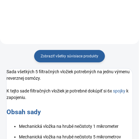
pre RO (2.st)
reverzných osmoz od výrobcu
AQUAtip®
Zobraziť všetky súvisiace produkty
Sada všetkých 5 filtračných vložiek potrebných na jednu výmenu
reverznej osmózy.
K tejto sade filtračných vložiek je potrebné dokúpiť si 6x
spojky
k
zapojeniu.
Obsah sady
Mechanická vložka na hrubé nečistoty 1 mikrometer
Mechanická vložka na hrubé nečistoty 5 mikrometrov