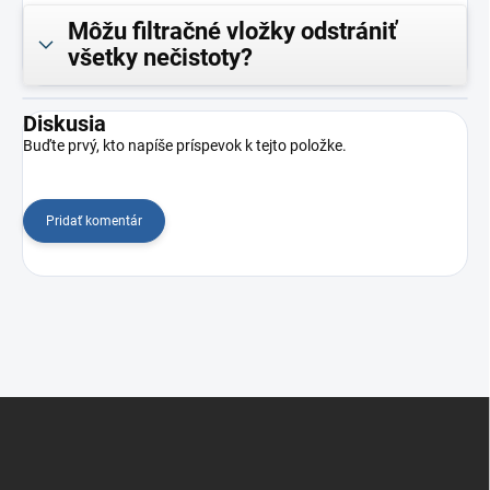
Môžu filtračné vložky odstrániť
všetky nečistoty?
Diskusia
Buďte prvý, kto napíše príspevok k tejto položke.
Pridať komentár
Z
á
p
ä