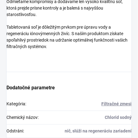
Odmietame kompromisy a dodávame len vysoko kvalitnú soľ,
ktorá prejde prísne kontroly a je balená s najvyššou
starostlivosťou.
Tabletovaná soľ je dôležitým prvkom pre úpravu vody a
regeneráciu iónovýmenných živíc. S naším produktom získate
spoľahlivý prostriedok na udržanie optimálnej funkčnosti vašich
filtračných systémov.
Dodatočné parametre
Kategória
:
Filtračné zmesi
Chemický názov
:
Chlorid sodný
Odstráni
:
nič, slúži na regeneráciu zariadení