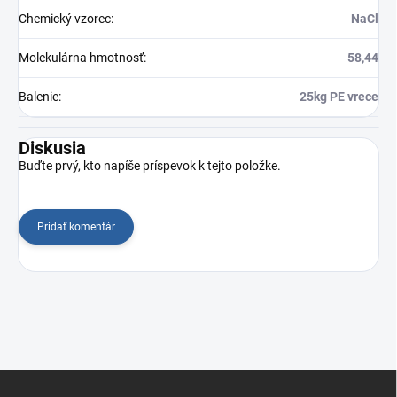
Chemický vzorec
:
NaCl
Molekulárna hmotnosť
:
58,44
Balenie
:
25kg PE vrece
Diskusia
Buďte prvý, kto napíše príspevok k tejto položke.
Pridať komentár
Z