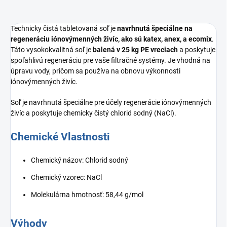
Technicky čistá tabletovaná soľ je
navrhnutá špeciálne na
regeneráciu iónovýmenných živíc, ako sú katex, anex, a ecomix
.
Táto vysokokvalitná soľ je
balená v 25 kg PE vreciach
a poskytuje
spoľahlivú regeneráciu pre vaše filtračné systémy. Je vhodná na
úpravu vody, pričom sa používa na obnovu výkonnosti
iónovýmenných živíc.
Soľ je navrhnutá špeciálne pre účely regenerácie iónovýmenných
živíc a poskytuje chemicky čistý chlorid sodný (NaCl).
Chemické Vlastnosti
Chemický názov: Chlorid sodný
Chemický vzorec: NaCl
Molekulárna hmotnosť: 58,44 g/mol
Výhody