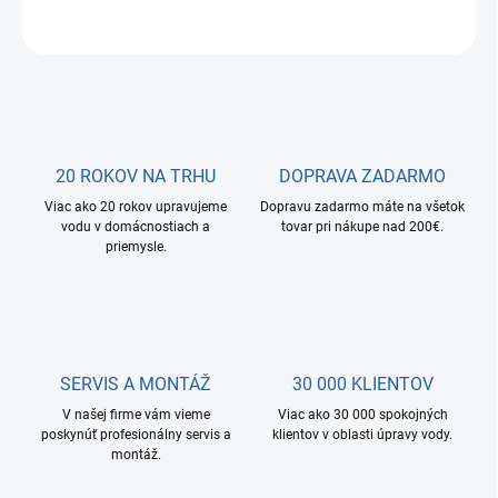
OPÝTAŤ SA
STRÁŽIŤ
20 ROKOV NA TRHU
DOPRAVA ZADARMO
Viac ako 20 rokov upravujeme
Dopravu zadarmo máte na všetok
vodu v domácnostiach a
tovar pri nákupe nad 200€.
priemysle.
SERVIS A MONTÁŽ
30 000 KLIENTOV
V našej firme vám vieme
Viac ako 30 000 spokojných
poskynúť profesionálny servis a
klientov v oblasti úpravy vody.
montáž.