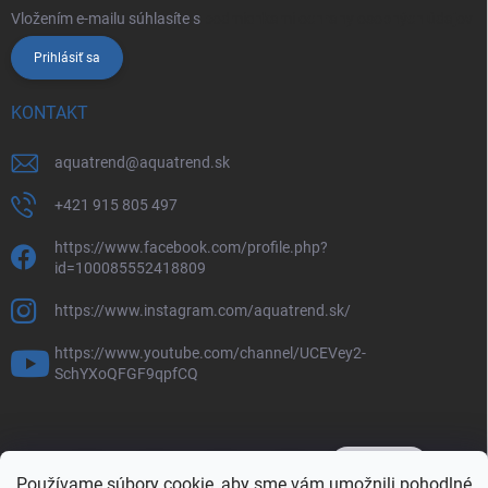
Vložením e-mailu súhlasíte s
podmienkami ochrany osobných údajov
Prihlásiť sa
KONTAKT
aquatrend
@
aquatrend.sk
+421 915 805 497
https://www.facebook.com/profile.php?
id=100085552418809
https://www.instagram.com/aquatrend.sk/
https://www.youtube.com/channel/UCEVey2-
SchYXoQFGF9qpfCQ
Používame súbory cookie, aby sme vám umožnili pohodlné