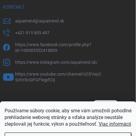
KONTAKT
aquatrend
@
aquatrend.sk
+421 915 805 497
https://www.facebook.com/profile.php?
id=100085552418809
https://www.instagram.com/aquatrend.sk/
https://www.youtube.com/channel/UCEVey2-
SchYXoQFGF9qpfCQ
Používame súbory cookie, aby sme vám umožnili pohodlné
prehliadanie webovej stránky a vďaka analýze neustále
zlepšovali jej funkcie, výkon a použiteľnosť.
Viac informácií