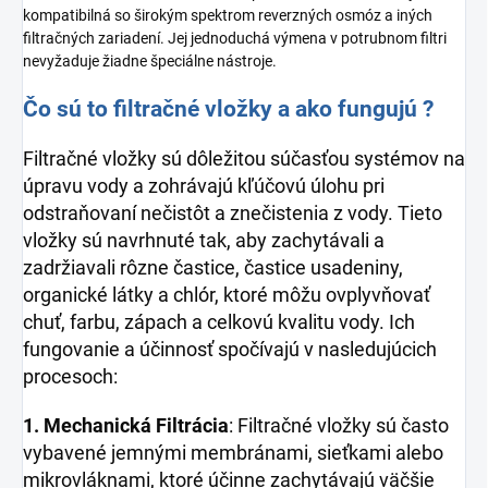
kompatibilná so širokým spektrom reverzných osmóz a iných
filtračných zariadení. Jej jednoduchá výmena v potrubnom filtri
nevyžaduje žiadne špeciálne nástroje.
Čo sú to filtračné vložky a ako fungujú ?
Filtračné vložky sú dôležitou súčasťou systémov na
úpravu vody a zohrávajú kľúčovú úlohu pri
odstraňovaní nečistôt a znečistenia z vody. Tieto
vložky sú navrhnuté tak, aby zachytávali a
zadržiavali rôzne častice, častice usadeniny,
organické látky a chlór, ktoré môžu ovplyvňovať
chuť, farbu, zápach a celkovú kvalitu vody. Ich
fungovanie a účinnosť spočívajú v nasledujúcich
procesoch:
1. Mechanická Filtrácia
: Filtračné vložky sú často
vybavené jemnými membránami, sieťkami alebo
mikrovláknami, ktoré účinne zachytávajú väčšie