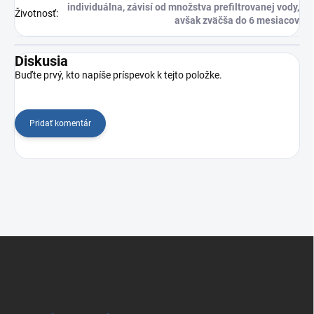
individuálna, závisí od množstva prefiltrovanej vody,
Životnosť
:
avšak zväčša do 6 mesiacov
Diskusia
Buďte prvý, kto napíše príspevok k tejto položke.
Pridať komentár
Z
á
p
ä
t