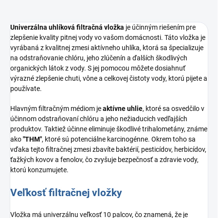
Univerzálna uhlíková filtračná vložka
je účinným riešením pre
zlepšenie kvality pitnej vody vo vašom domácnosti. Táto vložka je
vyrábaná z kvalitnej zmesi aktívneho uhlíka, ktorá sa špecializuje
na odstraňovanie chlóru, jeho zlúčenín a ďalších škodlivých
organických látok z vody. S jej pomocou môžete dosiahnuť
výrazné zlepšenie chuti, vône a celkovej čistoty vody, ktorú pijete a
používate.
Hlavným filtračným médiom je
aktívne uhlie
, ktoré sa osvedčilo v
účinnom odstraňovaní chlóru a jeho nežiaducich vedľajších
produktov. Taktiež účinne eliminuje škodlivé trihalometány, známe
ako
"THM"
, ktoré sú potenciálne karcinogénne. Okrem toho sa
vďaka tejto filtračnej zmesi zbavíte baktérií, pesticídov, herbicídov,
ťažkých kovov a fenolov, čo zvyšuje bezpečnosť a zdravie vody,
ktorú konzumujete.
Veľkosť filtračnej vložky
Vložka má univerzálnu veľkosť 10 palcov, čo znamená, že je