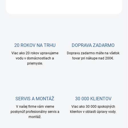
OPÝTAŤ SA
STRÁŽIŤ
20 ROKOV NA TRHU
DOPRAVA ZADARMO
Viac ako 20 rokov upravujeme
Dopravu zadarmo máte na všetok
vodu v domácnostiach a
tovar pri nákupe nad 200€.
priemysle.
SERVIS A MONTÁŽ
30 000 KLIENTOV
V našej firme vám vieme
Viac ako 30 000 spokojných
poskynúť profesionálny servis a
klientov v oblasti úpravy vody.
montáž.