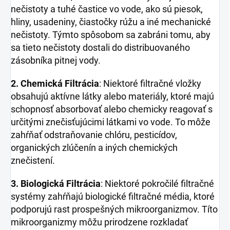
nečistoty a tuhé častice vo vode, ako sú piesok,
hliny, usadeniny, čiastočky rúžu a iné mechanické
nečistoty. Týmto spôsobom sa zabráni tomu, aby
sa tieto nečistoty dostali do distribuovaného
zásobníka pitnej vody.
2. Chemická Filtrácia
: Niektoré filtračné vložky
obsahujú aktívne látky alebo materiály, ktoré majú
schopnosť absorbovať alebo chemicky reagovať s
určitými znečisťujúcimi látkami vo vode. To môže
zahŕňať odstraňovanie chlóru, pesticídov,
organických zlúčenín a iných chemických
znečistení.
3. Biologická Filtrácia
: Niektoré pokročilé filtračné
systémy zahŕňajú biologické filtračné média, ktoré
podporujú rast prospešných mikroorganizmov. Títo
mikroorganizmy môžu prirodzene rozkladať