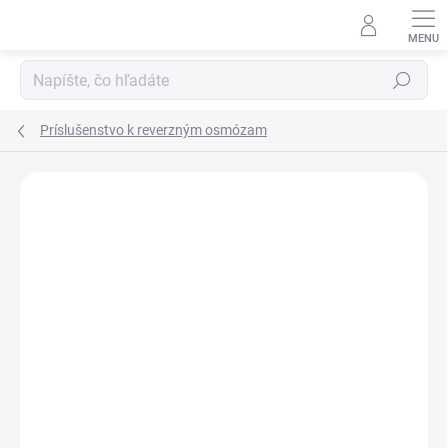
Prejsť
na
obsah
Hľadať
Príslušenstvo k reverzným osmózam
Podrobnosti hodnotenia
Neohodnotené