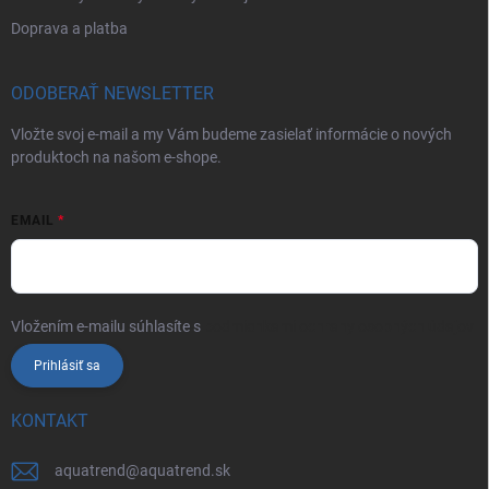
Doprava a platba
ODOBERAŤ NEWSLETTER
Vložte svoj e-mail a my Vám budeme zasielať informácie o nových
produktoch na našom e-shope.
EMAIL
Vložením e-mailu súhlasíte s
podmienkami ochrany osobných údajov
Prihlásiť sa
KONTAKT
aquatrend
@
aquatrend.sk