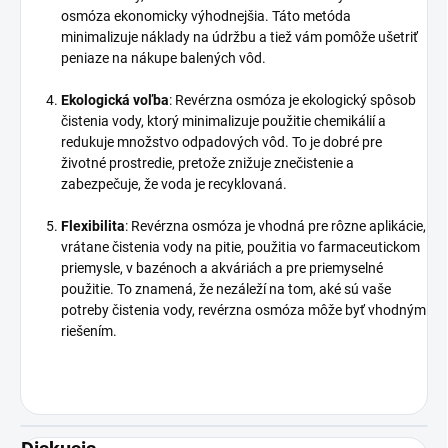
osmóza ekonomicky výhodnejšia. Táto metóda
minimalizuje náklady na údržbu a tiež vám pomôže ušetriť
peniaze na nákupe balených vôd.
Ekologická voľba
: Revérzna osmóza je ekologický spôsob
čistenia vody, ktorý minimalizuje použitie chemikálií a
redukuje množstvo odpadových vôd. To je dobré pre
životné prostredie, pretože znižuje znečistenie a
zabezpečuje, že voda je recyklovaná.
Flexibilita
: Revérzna osmóza je vhodná pre rôzne aplikácie,
vrátane čistenia vody na pitie, použitia vo farmaceutickom
priemysle, v bazénoch a akváriách a pre priemyselné
použitie. To znamená, že nezáleží na tom, aké sú vaše
potreby čistenia vody, revérzna osmóza môže byť vhodným
riešením.