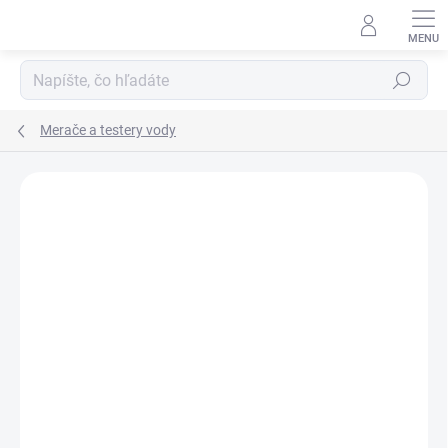
Prejsť
na
obsah
Hľadať
Merače a testery vody
Podrobnosti hodnotenia
Neohodnotené