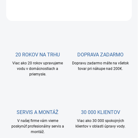
OPÝTAŤ SA
STRÁŽIŤ
20 ROKOV NA TRHU
DOPRAVA ZADARMO
Viac ako 20 rokov upravujeme
Dopravu zadarmo máte na všetok
vodu v domácnostiach a
tovar pri nákupe nad 200€.
priemysle.
SERVIS A MONTÁŽ
30 000 KLIENTOV
V našej firme vám vieme
Viac ako 30 000 spokojných
poskynúť profesionálny servis a
klientov v oblasti úpravy vody.
montáž.