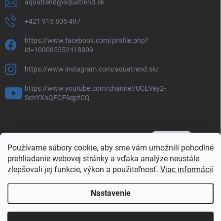
aquatrend
@
aquatrend.sk
+421 915 805 497
https://www.facebook.com/profile.php?
id=100085552418809
https://www.instagram.com/aquatrend.sk/
https://www.youtube.com/channel/UCEVey2-
SchYXoQFGF9qpfCQ
Používame súbory cookie, aby sme vám umožnili pohodlné
prehliadanie webovej stránky a vďaka analýze neustále
zlepšovali jej funkcie, výkon a použiteľnosť.
Viac informácií
Nastavenie
Copyright 2026
AQUAtrend obchod
. Všetky práva vyhradené.
Upraviť