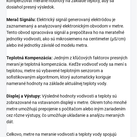
kompenzovať merané hodnoty na základe teploty, aby sa
dosiahol presný výsledok.
Merač Signálu:
Elektrický signál generovaný elektródou je
zaznamenaný a analyzovaný elektronickým obvodom v metre.
Tento obvod spracováva signál a prepočítava ho na merateľné
jednotky vodivosti, ako sú mikrosiemens na centimeter (μS/cm)
alebo iné jednotky závislé od modelu metra.
Teplotná Kompenzácia:
Jedným z kľúčových faktorov presných
meraní je teplotná kompenzácia. Keďže vodivosť vody sa mení s
teplotou, metre sú vybavené teplotným senzorom a
sofistikovaným algoritmom, ktorý automaticky koriguje
namerané hodnoty na základe aktuálnej teploty vody.
Displej a Výstupy:
Výsledné hodnoty vodivosti a teploty sú
zobrazované na vstavanom displeji v metre. Okrem toho mnohé
metre umožňujú prepojenie s počítačom alebo iným zariadením
cez rôzne výstupy, čo umožňuje ukladanie a analýzu meraných
dát.
Celkovo, metre na meranie vodivosti a teploty vody spojujú