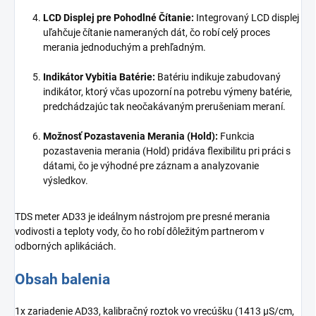
LCD Displej pre Pohodlné Čítanie:
Integrovaný LCD displej
uľahčuje čítanie nameraných dát, čo robí celý proces
merania jednoduchým a prehľadným.
Indikátor Vybitia Batérie:
Batériu indikuje zabudovaný
indikátor, ktorý včas upozorní na potrebu výmeny batérie,
predchádzajúc tak neočakávaným prerušeniam meraní.
Možnosť Pozastavenia Merania (Hold):
Funkcia
pozastavenia merania (Hold) pridáva flexibilitu pri práci s
dátami, čo je výhodné pre záznam a analyzovanie
výsledkov.
TDS meter AD33 je ideálnym nástrojom pre presné merania
vodivosti a teploty vody, čo ho robí dôležitým partnerom v
odborných aplikáciách.
Obsah balenia
1x zariadenie AD33, kalibračný roztok vo vrecúšku (1413 μS/cm,