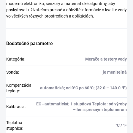
modernú elektroniku, senzory a matematické algoritmy, aby
poskytovali užívateľom presné a dôležité informácie o kvalite vody
vo všetkých rôznych prostrediach a aplikáciách.
Dodatočné parametre
Kategória
:
Merače a testery vody
Sonda
:
je meniteľná
Kompenzácia
automatická; od 0°C po 60°C; (32.0 – 140.0 °F)
teploty
:
EC - automatická; 1 stupňová Teplota: od výroby
Kalibrácia
:
– len s presným teplomerom
Teplotná
°C / °F
stupnica
: