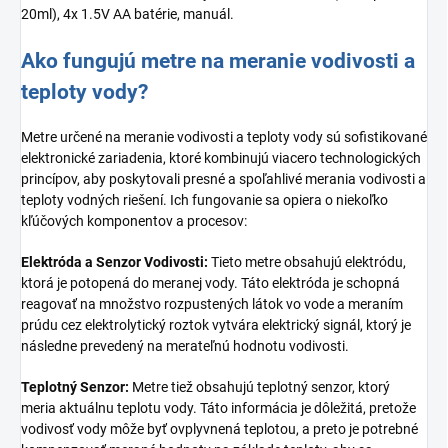
20ml), 4x 1.5V AA batérie, manuál.
Ako fungujú metre na meranie vodivosti a
teploty vody?
Metre určené na meranie vodivosti a teploty vody sú sofistikované
elektronické zariadenia, ktoré kombinujú viacero technologických
princípov, aby poskytovali presné a spoľahlivé merania vodivosti a
teploty vodných riešení. Ich fungovanie sa opiera o niekoľko
kľúčových komponentov a procesov:
Elektróda a Senzor Vodivosti:
Tieto metre obsahujú elektródu,
ktorá je potopená do meranej vody. Táto elektróda je schopná
reagovať na množstvo rozpustených látok vo vode a meraním
prúdu cez elektrolytický roztok vytvára elektrický signál, ktorý je
následne prevedený na merateľnú hodnotu vodivosti.
Teplotný Senzor:
Metre tiež obsahujú teplotný senzor, ktorý
meria aktuálnu teplotu vody. Táto informácia je dôležitá, pretože
vodivosť vody môže byť ovplyvnená teplotou, a preto je potrebné