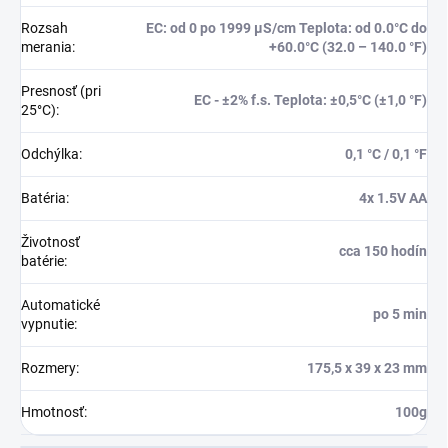
Rozsah
EC: od 0 po 1999 μS/cm Teplota: od 0.0°C do
merania
:
+60.0°C (32.0 – 140.0 °F)
Presnosť (pri
EC - ±2% f.s. Teplota: ±0,5°C (±1,0 °F)
25°C)
:
Odchýlka
:
0,1 °C / 0,1 °F
Batéria
:
4x 1.5V AA
Životnosť
cca 150 hodín
batérie
:
Automatické
po 5 min
vypnutie
:
Rozmery
:
175,5 x 39 x 23 mm
Hmotnosť
:
100g