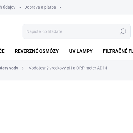
h údajov
Doprava a platba
Hľadať
ČE
REVERZNÉ OSMÓZY
UV LAMPY
FILTRAČNÉ F
stery vody
Vodotesný vreckový pH a ORP meter AD14
nia
€112
€91,06 bez DPH
Jednotková
NA OBJEDNÁVKU (DO 1-2 
cena:
Vreckový vodotesný pH meter