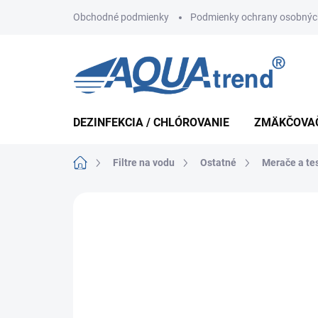
Prejsť
Obchodné podmienky
Podmienky ochrany osobnýc
na
obsah
DEZINFEKCIA / CHLÓROVANIE
ZMÄKČOVA
Domov
Filtre na vodu
Ostatné
Merače a te
Neohodnotené
Podrobnosti hodnote