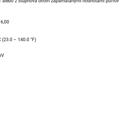
o 1 alebo 2 stupňová dvom zapamätanými hodnotami pufrov
16,00
C (23.0 – 140.0 °F)
mV