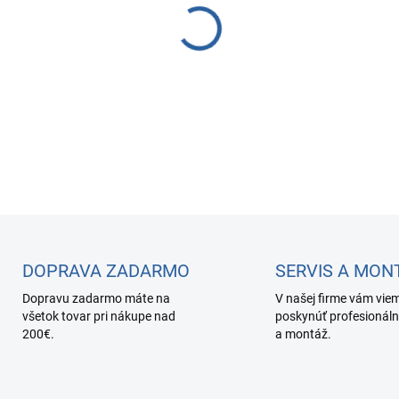
teploty.
DETAILNÉ INFORMÁCIE
DOPRAVA ZADARMO
SERVIS A MON
Dopravu zadarmo máte na
V našej firme vám vie
všetok tovar pri nákupe nad
poskynúť profesionáln
200€.
a montáž.