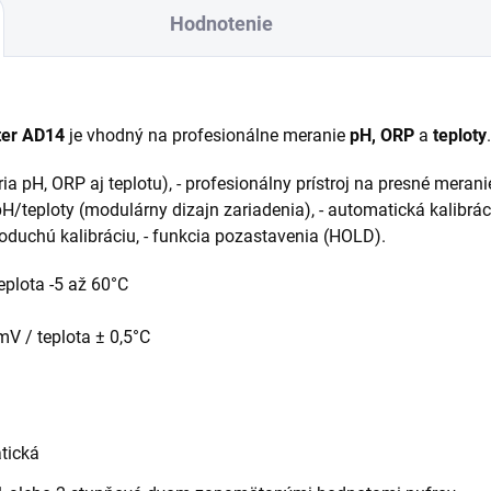
Hodnotenie
ter AD14
je vhodný na profesionálne meranie
pH, ORP
a
teploty
ria pH, ORP aj teplotu), - profesionálny prístroj na presné mera
teploty (modulárny dizajn zariadenia), - automatická kalibrác
noduchú kalibráciu, - funkcia pozastavenia (HOLD).
plota -5 až 60°C
mV / teplota ± 0,5°C
tická