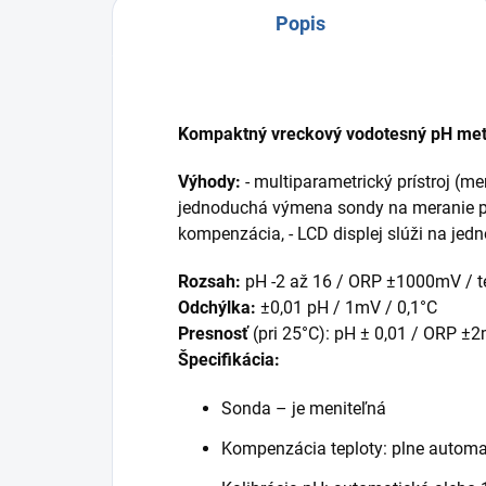
Popis
Kompaktný vreckový vodotesný pH me
Výhody:
- multiparametrický prístroj (me
jednoduchá výmena sondy na meranie pH/
kompenzácia, - LCD displej slúži na jed
Rozsah:
pH -2 až 16 / ORP ±1000mV / te
Odchýlka:
±0,01 pH / 1mV / 0,1°C
Presnosť
(pri 25°C): pH ± 0,01 / ORP ±2
Špecifikácia:
Sonda – je meniteľná
Kompenzácia teploty: plne automa