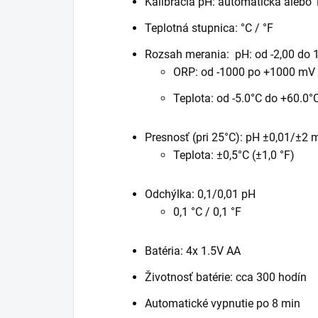
Kalibrácia pH: automatická aleb
Teplotná stupnica: °C / °F
Rozsah merania: pH: od -2,00 do 
ORP: od -1000 po +1000 mV
Teplota: od -5.0°C do +60.0°
Presnosť (pri 25°C): pH ±0,01/±2 
Teplota: ±0,5°C (±1,0 °F)
Odchýlka: 0,1/0,01 pH
0,1 °C / 0,1 °F
Batéria: 4x 1.5V AA
Životnosť batérie: cca 300 hodín
Automatické vypnutie po 8 min