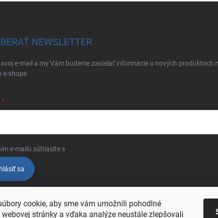
BERAŤ NEWSLETTER
 svoj e-mail a my Vám budeme zasielať informácie o nových produktoch 
 e-shope.
ím e-mailu súhlasíte s
podmienkami ochrany osobných údajov
hlásiť sa
úbory cookie, aby sme vám umožnili pohodlné
 webovej stránky a vďaka analýze neustále zlepšovali