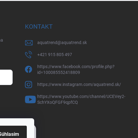
KONTAKT
na
aquatrend
@
aquatrend.sk
+421 915 805 497
https://www.facebook.com/profile.php?
id=100085552418809
https://www.instagram.com/aquatrend.sk/
https://www.youtube.com/channel/UCEVey2-
SchYXoQFGF9qpfCQ
Súhlasím