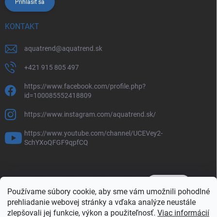
Prihlásiť sa
KONTAKT
aquatrend
@
aquatrend.sk
+421 915 805 497
https://www.facebook.com/profile.php?
id=100085552418809
https://www.instagram.com/aquatrend.sk/
https://www.youtube.com/channel/UCEVey2-
SchYXoQFGF9qpfCQ
Používame súbory cookie, aby sme vám umožnili pohodlné
prehliadanie webovej stránky a vďaka analýze neustále
zlepšovali jej funkcie, výkon a použiteľnosť.
Viac informácií