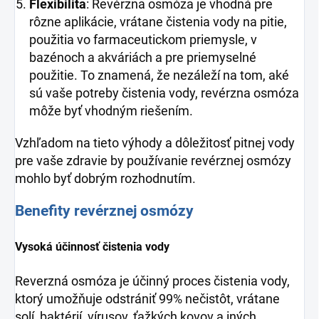
Flexibilita
: Revérzna osmóza je vhodná pre
rôzne aplikácie, vrátane čistenia vody na pitie,
použitia vo farmaceutickom priemysle, v
bazénoch a akváriách a pre priemyselné
použitie. To znamená, že nezáleží na tom, aké
sú vaše potreby čistenia vody, revérzna osmóza
môže byť vhodným riešením.
Vzhľadom na tieto výhody a dôležitosť pitnej vody
pre vaše zdravie by používanie revérznej osmózy
mohlo byť dobrým rozhodnutím.
Benefity revérznej osmózy
Vysoká účinnosť čistenia vody
Reverzná osmóza je účinný proces čistenia vody,
ktorý umožňuje odstrániť 99% nečistôt, vrátane
solí, baktérií, vírusov, ťažkých kovov a iných