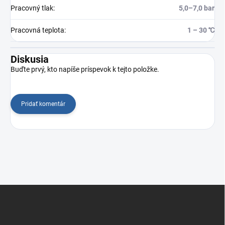
Pracovný tlak
:
5,0–7,0 bar
Pracovná teplota
:
1 – 30 ℃
Diskusia
Buďte prvý, kto napíše príspevok k tejto položke.
Pridať komentár
Z
á
p
ä