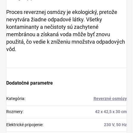
Proces reverznej osmózy je ekologický, pretože
nevytvára žiadne odpadové látky. Všetky
kontaminanty a nečistoty sú zachytené
membránou a získaná voda môže byť znovu
použitá, čo vedie k zníženiu množstva odpadových
vôd.
Dodatočné parametre
Kategória
:
Reverzné osmózy
Rozmery
:
42 x 42,5 x 30 cm
Elektrické pripojenie
:
230 V, 50 Hz