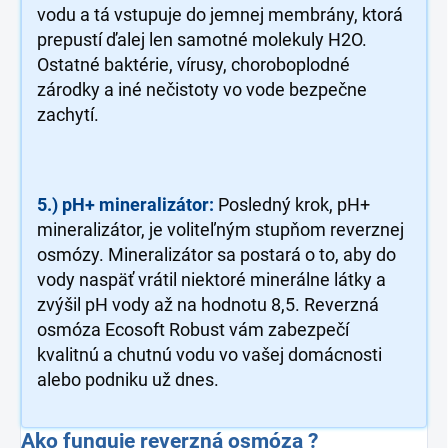
vodu a tá vstupuje do jemnej membrány, ktorá
prepustí ďalej len samotné molekuly H2O.
Ostatné baktérie, vírusy, choroboplodné
zárodky a iné nečistoty vo vode bezpečne
zachytí.
5.) pH+ mineralizátor:
Posledný krok, pH+
mineralizátor, je voliteľným stupňom reverznej
osmózy. Mineralizátor sa postará o to, aby do
vody naspäť vrátil niektoré minerálne látky a
zvýšil pH vody až na hodnotu 8,5. Reverzná
osmóza Ecosoft Robust vám zabezpečí
kvalitnú a chutnú vodu vo vašej domácnosti
alebo podniku už dnes.
Ako funguje reverzná osmóza ?