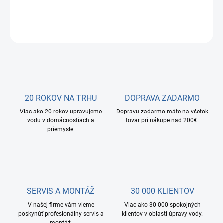
DETAILNÉ INFORMÁCIE
OPÝTAŤ SA
STRÁŽIŤ
20 ROKOV NA TRHU
DOPRAVA ZADARMO
Viac ako 20 rokov upravujeme
Dopravu zadarmo máte na všetok
vodu v domácnostiach a
tovar pri nákupe nad 200€.
priemysle.
SERVIS A MONTÁŽ
30 000 KLIENTOV
V našej firme vám vieme
Viac ako 30 000 spokojných
poskynúť profesionálny servis a
klientov v oblasti úpravy vody.
montáž.