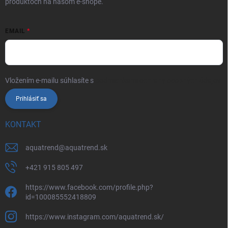
produktoch na našom e-shope.
EMAIL
Vložením e-mailu súhlasíte s
podmienkami ochrany osobných údajov
Prihlásiť sa
KONTAKT
aquatrend
@
aquatrend.sk
+421 915 805 497
https://www.facebook.com/profile.php?
id=100085552418809
https://www.instagram.com/aquatrend.sk/