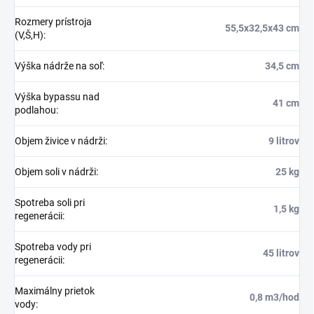
Rozmery prístroja
55,5x32,5x43 cm
(V,Š,H)
:
Výška nádrže na soľ
:
34,5 cm
Výška bypassu nad
41 cm
podlahou
:
Objem živice v nádrži
:
9 litrov
Objem soli v nádrži
:
25 kg
Spotreba soli pri
1,5 kg
regenerácii
:
Spotreba vody pri
45 litrov
regenerácii
:
Maximálny prietok
0,8 m3/hod
vody
: