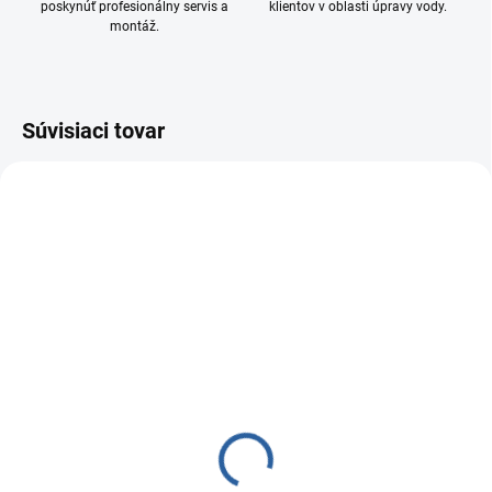
poskynúť profesionálny servis a
klientov v oblasti úpravy vody.
montáž.
Súvisiaci tovar
SKLADOM
SKLADOM
(>5 KS)
(>5 KS)
Predĺžena záruka na
Tabletovaná soľ
zmäkčovače (5 a 10
ročná)