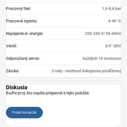
Pracovný tlak
:
1,4-8,6 bar
Pracovná teplota
:
4-49 °C
Napájanie el. energie
:
220-240 V/ 50-60Hz
Ventil
:
3/4’’ SDV
Odporúčaný servis
:
každých 10 mesiacov
Záruka
:
2 roky - možnosť dokúpenia predĺženej
Diskusia
Buďte prvý, kto napíše príspevok k tejto položke.
Pridať komentár