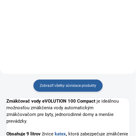
Tabletovaná soľ do úpravne vody
Detail
slúžiaca na regeneráciu živice,
balená v 25 kg PE vreciach.
Predĺžena záruka na zmäkčovače
Design 25 a Elegance 11 značky
AQUAtip.
Zobraziť všetky súvisiace produkty
Zmäkčovač vody eVOLUTION 100 Compact
je ideálnou
možnosťou zmäkčenia vody automatickým
zmäkčovačom pre byty, jednorodinné domy a menšie
prevádzky.
Obsahuje 9 litrov
živice
katex
,
ktorá zabezpečuje zmäkčenie