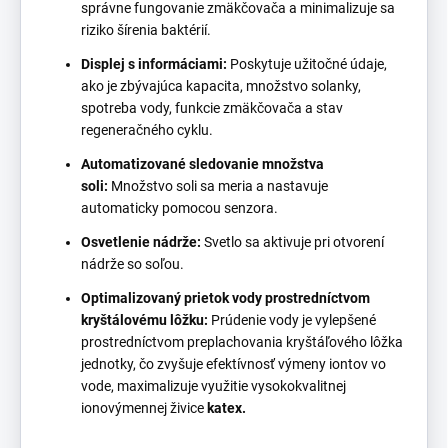
správne fungovanie zmäkčovača a minimalizuje sa
riziko šírenia baktérií.
Displej s informáciami:
Poskytuje užitočné údaje,
ako je zbývajúca kapacita, množstvo solanky,
spotreba vody, funkcie zmäkčovača a stav
regeneračného cyklu.
Automatizované sledovanie množstva
soli:
Množstvo soli sa meria a nastavuje
automaticky pomocou senzora.
Osvetlenie nádrže:
Svetlo sa aktivuje pri otvorení
nádrže so soľou.
Optimalizovaný prietok vody prostredníctvom
kryštálovému lôžku:
Prúdenie vody je vylepšené
prostredníctvom preplachovania kryštáľového lôžka
jednotky, čo zvyšuje efektívnosť výmeny iontov vo
vode, maximalizuje využitie vysokokvalitnej
ionovýmennej živice
katex.