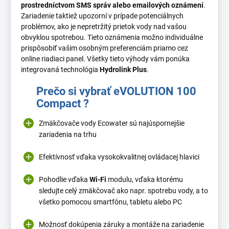
prostredníctvom SMS správ alebo emailových oznámení
.
Zariadenie taktiež upozorní v prípade potenciálnych
problémov, ako je nepretržitý prietok vody nad vašou
obvyklou spotrebou. Tieto oznámenia možno individuálne
prispôsobiť vašim osobným preferenciám priamo cez
online riadiaci panel. Všetky tieto výhody vám ponúka
integrovaná technológia
Hydrolink Plus
.
Prečo si vybrať eVOLUTION 100
Compact ?
Zmäkčovače vody Ecowater sú najúspornejšie
zariadenia na trhu
Efektívnosť vďaka vysokokvalitnej ovládacej hlavici
Pohodlie vďaka
Wi-Fi
modulu, vďaka ktorému
sledujte celý zmäkčovač ako napr. spotrebu vody, a to
všetko pomocou smartfónu, tabletu alebo PC
Možnosť dokúpenia záruky a montáže na zariadenie