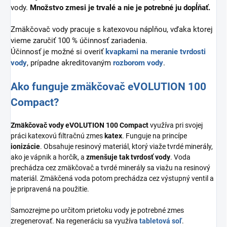
vody.
Množstvo zmesi je trvalé a nie je potrebné ju dopĺňať.
Zmäkčovač vody pracuje s katexovou náplňou, vďaka ktorej
vieme zaručiť 100 % účinnosť zariadenia.
Účinnosť je možné si overiť
kvapkami na meranie tvrdosti
vody
, prípadne akreditovaným
rozborom vody
.
Ako funguje zmäkčovač eVOLUTION 100
Compact?
Zmäkčovač vody eVOLUTION 100 Compact
využíva pri svojej
práci katexovú filtračnú zmes
katex
. Funguje na princípe
ionizácie
. Obsahuje resinový materiál, ktorý viaže tvrdé minerály,
ako je vápnik a horčík, a
zmenšuje tak tvrdosť vody
. Voda
prechádza cez zmäkčovač a tvrdé minerály sa viažu na resinový
materiál. Zmäkčená voda potom prechádza cez výstupný ventil a
je pripravená na použitie.
Samozrejme po určitom prietoku vody je potrebné zmes
zregenerovať. Na regeneráciu sa využíva
tabletová soľ
.