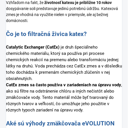
Vzhľadom na fakt, že
životnosť katexu je približne
10 rokov
dosypávanie soli predstavuje jedinú potrebnú údržbu. Katexová
zmes je vhodná na využitie nielen v priemysle, ale aj bežnej
domácnosti.
Čo je to filtračná živica katex?
Catalytic Exchanger (CatEx)
je druh špeciálneho
chemického materiálu, ktorý sa používa pri procese
chemických reakcií na premenu alebo transformáciu jednej
látky na druhú. Voda prechádza cez CatEx zmes a v dôsledku
toho dochádza k premenám chemických zlúčenín v nej
obsiahnutých.
CatEx zmes sa často používa v zariadeniach na úpravu vody
,
ako sú filtre na odstránenie chlóru a iných nečistôt alebo
zmäkčovače vody. Tento materiál môže byť tvarovaný do
rôznych tvarov a veľkostí, čo umožňuje jeho použitie v
rôznych typoch zariadení na úpravu vody.
Aké sú výhody zmäkčovača eVOLUTION