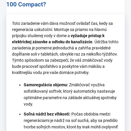
100 Compact?
Toto zariadenie vám dáva možnosť ovládať čas, kedy sa
regenerácia uskutoční. Montuje sa priamo na hlavnú
prípojku studenej vody v dome a
vyžaduje prístup k
elektrickej zásuvke a odtoku do kanalizácie
. Údržba tohto
zariadenia je pomerne jednoduchá a zahŕňa pravidelné
dopĺňanie soli v tabletách, obvykle raz za niekoľko týždňov.
Týmto spôsobom sa zabezpečí, že váš zmäkčovač vody
bude pracovať spoľahlivo a poskytne vám mäkšiu a
kvalitnejšiu vodu pre vaše domáce potreby.
Samoregulácia objemu:
Zmäkčovač využíva
sofistikovaný softvér, ktorý automaticky nastavuje
optimálne parametre na základe aktuálnej spotreby
vody.
Soľná nádrž bez vlhkosti:
Počas obdobia medzi
regeneráciami je nádrž na soľ suchá, aby sa predišlo
tvorbe soľných mostov, ktoré by inak mohli ovplyvniť