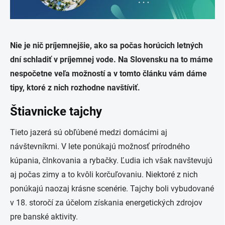
Nie je nič príjemnejšie, ako sa počas horúcich letných
dní schladiť v príjemnej vode. Na Slovensku na to máme
nespočetne veľa možností a v tomto článku vám dáme
tipy, ktoré z nich rozhodne navštíviť.
Štiavnicke tajchy
Tieto jazerá sú obľúbené medzi domácimi aj
návštevníkmi. V lete ponúkajú možnosť prírodného
kúpania, člnkovania a rybačky. Ľudia ich však navštevujú
aj počas zimy a to kvôli korčuľovaniu. Niektoré z nich
ponúkajú naozaj krásne scenérie. Tajchy boli vybudované
v 18. storočí za účelom získania energetických zdrojov
pre banské aktivity.