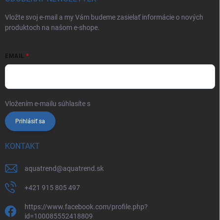
Vložte svoj e-mail a my Vám budeme zasielať informácie o nových
produktoch na našom e-shope.
EMAIL
Vložením e-mailu súhlasíte s
podmienkami ochrany osobných údajov
Prihlásiť sa
KONTAKT
aquatrend
@
aquatrend.sk
+421 915 805 497
https://www.facebook.com/profile.php?
id=100085552418809