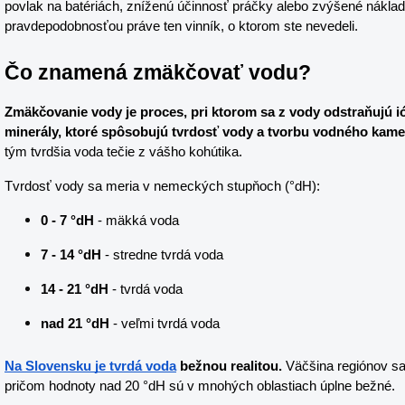
povlak na batériách, zníženú účinnosť práčky alebo zvýšené náklady
pravdepodobnosťou práve ten vinník, o ktorom ste nevedeli.
Čo znamená zmäkčovať vodu?
Zmäkčovanie vody je proces, pri ktorom sa z vody odstraňujú ión
minerály, ktoré spôsobujú tvrdosť vody a tvorbu vodného kame
tým tvrdšia voda tečie z vášho kohútika.
Tvrdosť vody sa meria v nemeckých stupňoch (°dH):
0 - 7 °dH
 - mäkká voda
7 - 14 °dH
 - stredne tvrdá voda
14 - 21 °dH
 - tvrdá voda
nad 21 °dH
 - veľmi tvrdá voda
Na Slovensku je tvrdá voda
 bežnou realitou.
 Väčšina regiónov sa
pričom hodnoty nad 20 °dH sú v mnohých oblastiach úplne bežné.