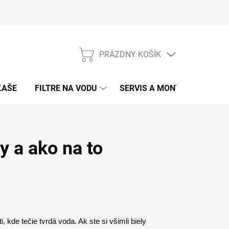
PRÁZDNY KOŠÍK
NÁKUPNÝ
KOŠÍK
ĽAŠE
FILTRE NA VODU
SERVIS A MONTÁŽ
ROZB
 a ako na to
e tečie tvrdá voda. Ak ste si všimli biely 