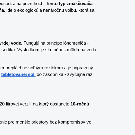
eusádza na povrchoch. 
Tento typ zmäkčovača 
ňa.
 Ide o ekologickú a nenáročnú voľbu, ktorá sa 
vrdej vode.
 Fungujú na princípe iónomeniča - 
ny sodíka. Výsledkom je skutočne zmäkčená voda 
m prepláchne soľným roztokom a je pripravený 
tabletovanej soli
 do zásobníka - zvyčajne raz 
-litrovej verzii, na ktorý dostanete 
10-ročnú 
nie pre menšie priestory bez kompromisov vo 