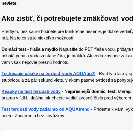
neviete.
Ako zistiť, či potrebujete zmäkčovať vo
Predtým, než sa rozhodnete pre konkrétne riešenie, je dobré vedieť
má. Na to existuje niekoľko možností:
Domáci test - fľaša a mydlo
 Napustite do PET fľaše vodu, pridajte 
bohatá pena a voda zostane číra, je mäkká. Ak voda zostane zakalen
vám však nepovie presnú hodnotu.
Testovacie pásiky na tvrdosť vody AQUAtip®
 - Rýchly a lacný s
stupnicou a za pár sekúnd viete, v akom pásme tvrdosti sa pohybuj
Kvapky na test tvrdosti vody
 - 
Najpresnejší domáci test.
 Merajú 
priamo v °dH. Ideálne, ak chcete vedieť presné číslo pred výbero
Test tvrdosti vody zadarmo od AQUAtrend
 - Prídeme k vám, vyk
mieru. Zadarmo a bez záväzkov.