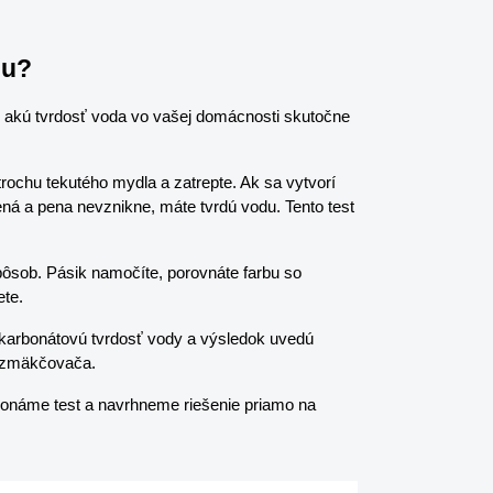
du?
, akú tvrdosť voda vo vašej domácnosti skutočne 
trochu tekutého mydla a zatrepte. Ak sa vytvorí 
á a pena nevznikne, máte tvrdú vodu. Tento test 
pôsob. Pásik namočíte, porovnáte farbu so 
ete.
karbonátovú tvrdosť vody a výsledok uvedú 
m zmäkčovača.
onáme test a navrhneme riešenie priamo na 