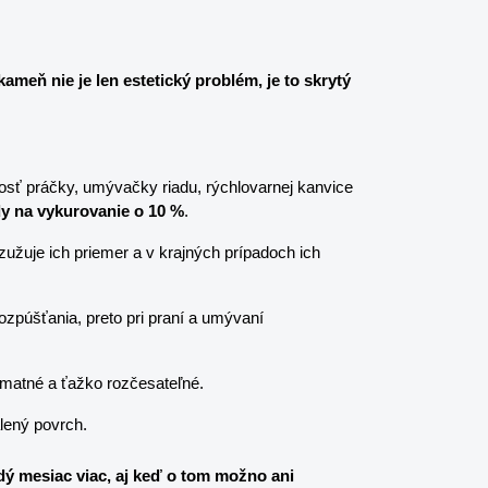
ameň nie je len estetický problém, je to skrytý 
osť práčky, umývačky riadu, rýchlovarnej kanvice 
y na vykurovanie o 10 %
.
užuje ich priemer a v krajných prípadoch ich 
zpúšťania, preto pri praní a umývaní 
 matné a ťažko rozčesateľné.
lený povrch.
ý mesiac viac, aj keď o tom možno ani 