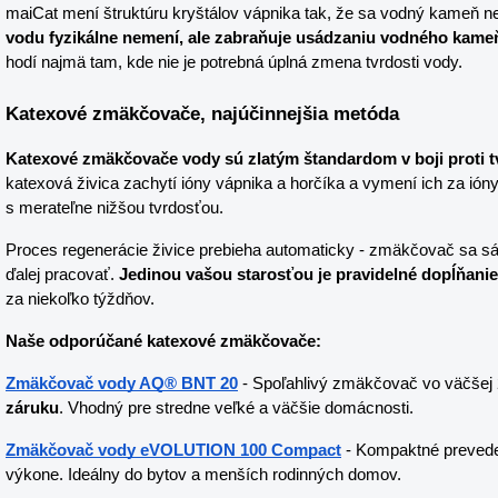
maiCat mení štruktúru kryštálov vápnika tak, že sa vodný kameň n
vodu fyzikálne nemení, ale zabraňuje usádzaniu vodného kame
hodí najmä tam, kde nie je potrebná úplná zmena tvrdosti vody.
Katexové zmäkčovače, najúčinnejšia metóda
Katexové zmäkčovače vody sú zlatým štandardom v boji proti t
katexová živica zachytí ióny vápnika a horčíka a vymení ich za ió
s merateľne nižšou tvrdosťou.
Proces regenerácie živice prebieha automaticky - zmäkčovač sa sá
ďalej pracovať. 
Jedinou vašou starosťou je pravidelné dopĺňanie
za niekoľko týždňov.
Naše odporúčané katexové zmäkčovače:
Zmäkčovač vody AQ® BNT 20
 - Spoľahlivý zmäkčovač vo väčšej 20
záruku
. Vhodný pre stredne veľké a väčšie domácnosti.
Zmäkčovač vody eVOLUTION 100 Compact
 - Kompaktné prevede
výkone. Ideálny do bytov a menších rodinných domov.