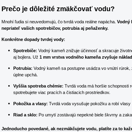
Prečo je dôležité zmäkčovať vodu?
Mnohí ľudia si neuvedomujú, čo tvrdá voda reálne napácha. 
Vodný k
nepriateľ vašich spotrebičov, potrubia aj peňaženky.
Konkrétne dopady tvrdej vody:
Spotrebiče:
 Vodný kameň znižuje účinnosť a skracuje životn
aj bojlera. Už 
1 mm vrstva vodného kameňa zvyšuje náklad
Potrubia:
 Vodný kameň sa postupne usádza vo vnútri rúrok, z
úplne upchá.
Vyššia spotreba chémie:
 Tvrdá voda má horšie schopnosti ro
spotrebujete viac pracích a čistiacich prostriedkov.
Pokožka a vlasy:
 Tvrdá voda vysušuje pokožku a robí vlasy
Riad a sklo:
 Po umytí zostávajú nepekné biele škvrny a zaka
Jednoducho povedané, ak nezmäkčujete vodu, platíte za to každ