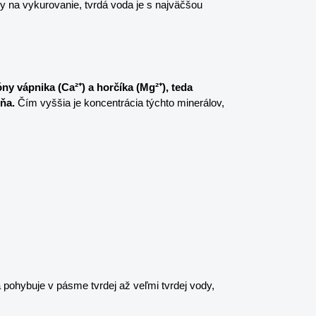
 na vykurovanie, tvrdá voda je s najväčšou 
y vápnika (Ca²⁺) a horčíka (Mg²⁺), teda 
ňa.
 Čím vyššia je koncentrácia týchto minerálov, 
 pohybuje v pásme tvrdej až veľmi tvrdej vody, 