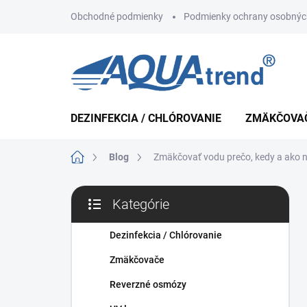
Prejsť
Obchodné podmienky
Podmienky ochrany osobnýc
na
obsah
DEZINFEKCIA / CHLÓROVANIE
ZMÄKČOVA
Domov
Blog
Zmäkčovať vodu prečo, kedy a ako n
B
Kategórie
o
Preskočiť
č
kategórie
n
Dezinfekcia / Chlórovanie
ý
Zmäkčovače
p
a
Reverzné osmózy
n