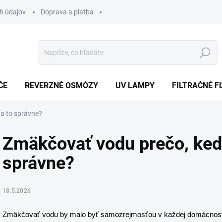
h údajov
Doprava a platba
Hľadať
ČE
REVERZNÉ OSMÓZY
UV LAMPY
FILTRAČNÉ F
a to správne?
Zmäkčovať vodu prečo, kedy
správne?
18.5.2026
Zmäkčovať vodu by malo byť samozrejmosťou v každej domácnosti, kd