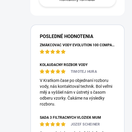
POSLEDNÉ HODNOTENIA
ZMÄKČOVAČ VODY EVOLUTION 100 COMPACT
KOLAUDAČNÝ ROZBOR VODY
TIMOTEJ HURA
V Kratkom čase po objednaní rozboru
vody, nás kontaktoval technik. Bol veľmi
milý a vyššiel nám v ústretý s časom
odberu vzorky. Čakáme na výsledky
rozboru.
SADA 3 FILTRAČNÝCH VLOŽIEK MUM
JOZEF SCHEINER