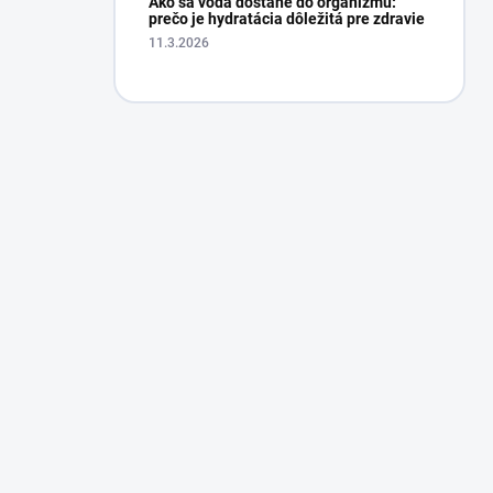
Ako sa voda dostane do organizmu:
prečo je hydratácia dôležitá pre zdravie
11.3.2026