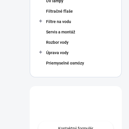
UV lampy
e
l
Filtračné fľaše
Filtre na vodu
Servis a montáž
Rozbor vody
Úprava vody
Priemyselné osmózy
Máte otázku?
Obráťte sa na nás.
Kontaktný formulár